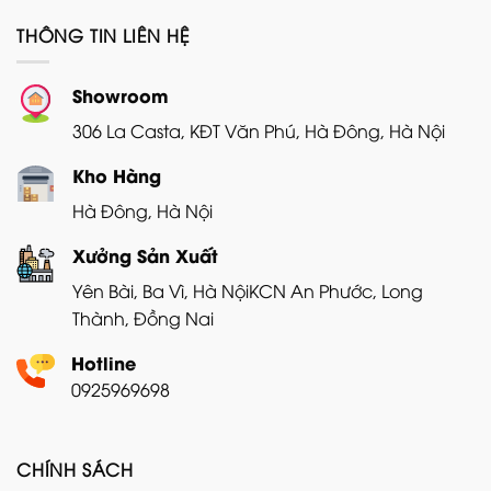
THÔNG TIN LIÊN HỆ
Showroom
306 La Casta, KĐT Văn Phú, Hà Đông, Hà Nội
Kho Hàng
Hà Đông, Hà Nội
Xưởng Sản Xuất
Yên Bài, Ba Vì, Hà Nội
KCN An Phước, Long
Thành, Đồng Nai
Hotline
0925969698
CHÍNH SÁCH