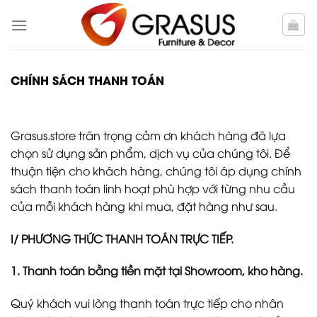
Skip
to
content
CHÍNH SÁCH THANH TOÁN
Grasus.store trân trọng cảm ơn khách hàng đã lựa
chọn sử dụng sản phẩm, dịch vụ của chúng tôi. Để
thuận tiện cho khách hàng, chúng tôi áp dụng chính
sách thanh toán linh hoạt phù hợp với từng nhu cầu
của mỗi khách hàng khi mua, đặt hàng như sau.
I/ PHƯƠNG THỨC THANH TOÁN TRỰC TIẾP.
1. Thanh toán bằng tiền mặt tại Showroom, kho hàng.
Quý khách vui lòng thanh toán trực tiếp cho nhân