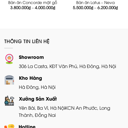
Bàn ăn Concorde mặt gỗ
Bàn ăn Latus – Neva
Khoảng
Khoả
3.800.000
₫
–
4.000.000
₫
5.500.000
₫
–
6.200.000
₫
giá:
giá:
từ
từ
3.800.000₫
5.500
đến
đến
4.000.000₫
6.200
THÔNG TIN LIÊN HỆ
Showroom
306 La Casta, KĐT Văn Phú, Hà Đông, Hà Nội
Kho Hàng
Hà Đông, Hà Nội
Xưởng Sản Xuất
Yên Bài, Ba Vì, Hà Nội
KCN An Phước, Long
Thành, Đồng Nai
Hotline