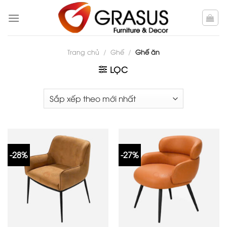
Skip
to
content
Trang chủ
/
Ghế
/
Ghế ăn
LỌC
-28%
-27%