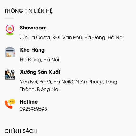
THÔNG TIN LIÊN HỆ
Showroom
306 La Casta, KĐT Văn Phú, Hà Đông, Hà Nội
Kho Hàng
Hà Đông, Hà Nội
Xưởng Sản Xuất
Yên Bài, Ba Vì, Hà Nội
KCN An Phước, Long
Thành, Đồng Nai
Hotline
0925969698
CHÍNH SÁCH