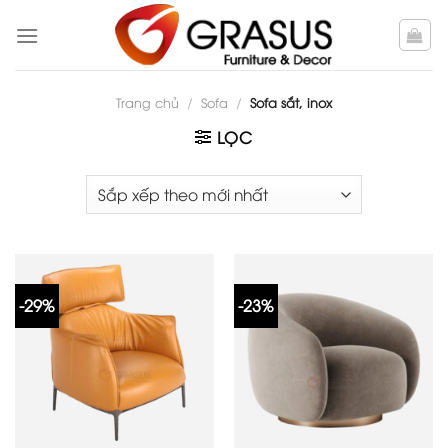
Skip
to
content
Trang chủ
/
Sofa
/
Sofa sắt, inox
LỌC
-29%
-23%