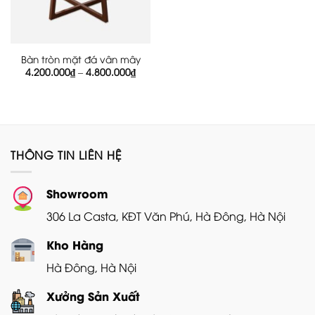
Bàn tròn mặt đá vân mây
Khoảng
4.200.000
₫
–
4.800.000
₫
giá:
từ
4.200.000₫
đến
4.800.000₫
THÔNG TIN LIÊN HỆ
Showroom
306 La Casta, KĐT Văn Phú, Hà Đông, Hà Nội
Kho Hàng
Hà Đông, Hà Nội
Xưởng Sản Xuất