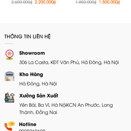
Giá
Giá
Giá
Giá
2.600.000
₫
2.200.000
₫
1.850.000
₫
1.500.000
₫
gốc
hiện
gốc
hiện
là:
tại
là:
tại
2.600.000₫.
là:
1.850.000₫.
là:
2.200.000₫.
1.500
THÔNG TIN LIÊN HỆ
Showroom
306 La Casta, KĐT Văn Phú, Hà Đông, Hà Nội
Kho Hàng
Hà Đông, Hà Nội
Xưởng Sản Xuất
Yên Bài, Ba Vì, Hà Nội
KCN An Phước, Long
Thành, Đồng Nai
Hotline
0925969698