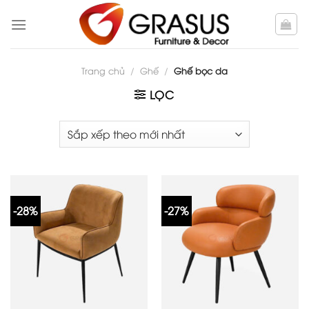
Skip
to
content
Trang chủ
/
Ghế
/
Ghế bọc da
LỌC
-28%
-27%