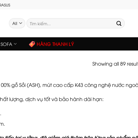
GRASUS
Tìm
kiếm:
SOFA
HÀNG THANH LÝ
Showing all 89 resul
00% gỗ Sồi (ASH), mút cao cấp K43 công nghệ nước ngoà
ất lượng, dịch vụ tốt và bảo hành dài hạn:
.
m.
ực tiếp tại xưởng, đã giảm giá thêm trên từng sản phẩm 