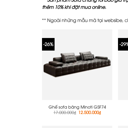
thêm 10% khi đặt mua online.
** Ngoài những mẫu mã tại websibe, ch
-26%
-29
Ghế sofa băng Minoti GSF74
Giá
Giá
17.000.000
₫
12.500.000
₫
gốc
hiện
là:
tại
17.000.000₫.
là:
12.500.000₫.