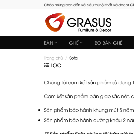
Skip
Chào mừng bạn đến với siêu thị nội thất và decor 
to
content
BÀN
GHẾ
BỘ BÀN GHẾ
Trang chủ
/
Sofa
LỌC
Chúng tôi cam kết sản phẩm sử dụng 1
Cam kết sản phẩm bàn giao sắc nét, ch
Sản phẩm bảo hành khung mút 5 năm
Sản phẩm bảo hành đường khâu 2 nă
** Sản phẩm Sofa chúng tôi báo giá tr