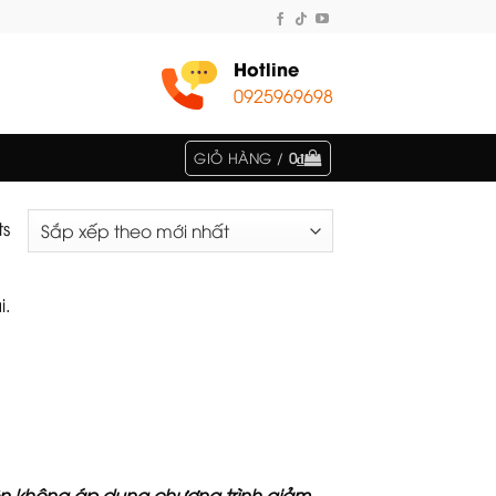
Hotline
0925969698
GIỎ HÀNG /
0
₫
ts
i.
nên không áp dụng chương trình giảm