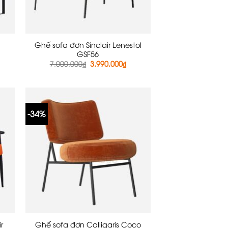
Ghế sofa đơn Sinclair Lenestol
GSF56
á
Giá
Giá
7.000.000
₫
3.990.000
₫
ện
gốc
hiện
là:
tại
7.000.000₫.
là:
850.000₫.
3.990.000₫.
-34%
r
Ghế sofa đơn Calligaris Coco