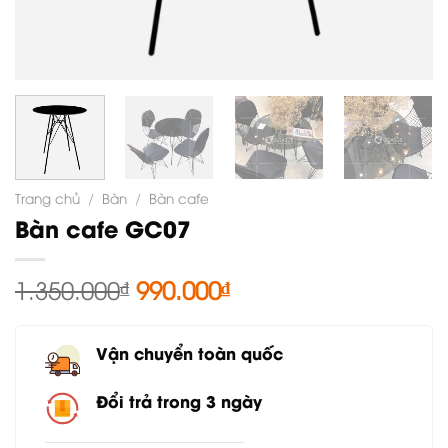
Trang chủ
/
Bàn
/
Bàn cafe
Bàn cafe GC07
Giá
Giá
1.350.000
₫
990.000
₫
gốc
hiện
là:
tại
Vận chuyển toàn quốc
1.350.000₫.
là:
990.000₫.
Đổi trả trong 3 ngày