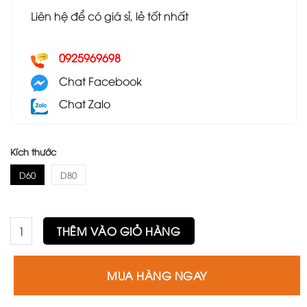
Liên hệ để có giá sỉ, lẻ tốt nhất
0925969698
Chat Facebook
Chat Zalo
Kích thước
D60
D80
Bàn cafe GC07 số lượng
THÊM VÀO GIỎ HÀNG
MUA HÀNG NGAY