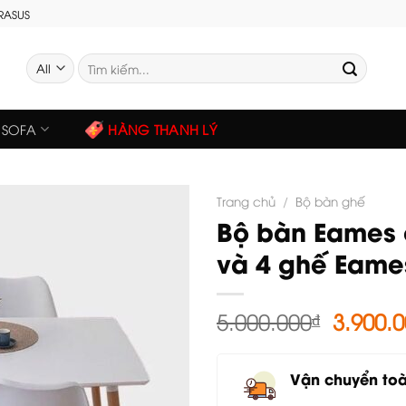
GRASUS
Tìm
kiếm:
SOFA
HÀNG THANH LÝ
Trang chủ
/
Bộ bàn ghế
Bộ bàn Eames 
và 4 ghế Eame
Giá
5.000.000
₫
3.900.
gốc
là:
Vận chuyển to
5.000.0