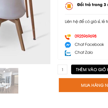
Đổi trả trong 3
Liên hệ để có giá sỉ, lẻ 
0925969698
Chat Facebook
Chat Zalo
Bộ bàn Eames chữ nhật và 4 
THÊM VÀO GIỎ
MUA HÀNG 