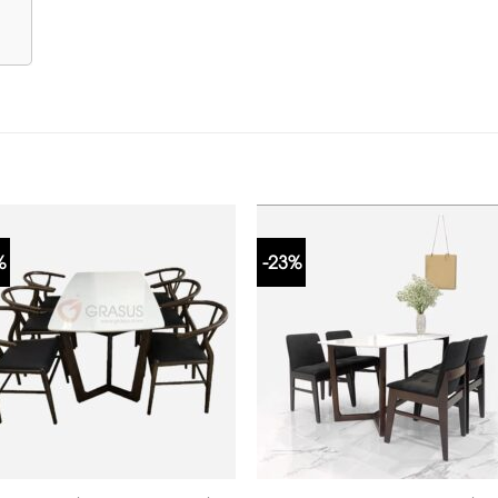
%
-23%