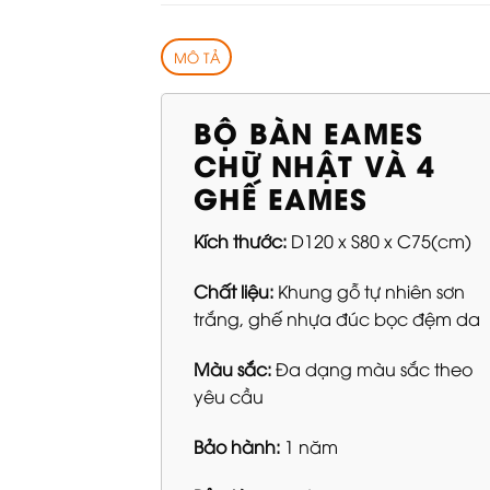
MÔ TẢ
BỘ BÀN EAMES
CHỮ NHẬT VÀ 4
GHẾ EAMES
Kích thước:
D120 x S80 x C75(cm)
Chất liệu:
Khung gỗ tự nhiên sơn
trắng, ghế nhựa đúc bọc đệm da
Màu sắc:
Đa dạng màu sắc theo
yêu cầu
Bảo hành:
1 năm