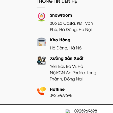
THÔNG TIN LIÊN HỆ
Showroom
306 La Casta, KĐT Văn
Phú, Hà Đông, Hà Nội
Kho Hàng
Hà Đông, Hà Nội
Xưởng Sản Xuất
Yên Bài, Ba Vì, Hà
Nội
KCN An Phước, Long
Thành, Đồng Nai
Hotline
0925969698
Copyright 2026 ©
Bản quyền thuộc về GRA
0925969698