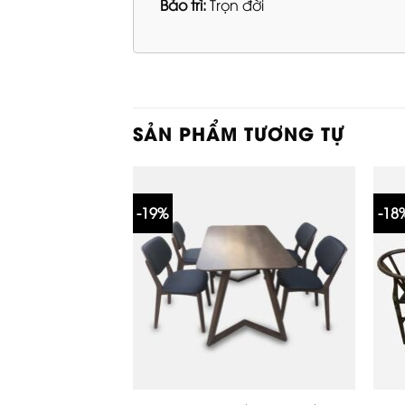
Bảo trì:
Trọn đời
SẢN PHẨM TƯƠNG TỰ
-19%
-18