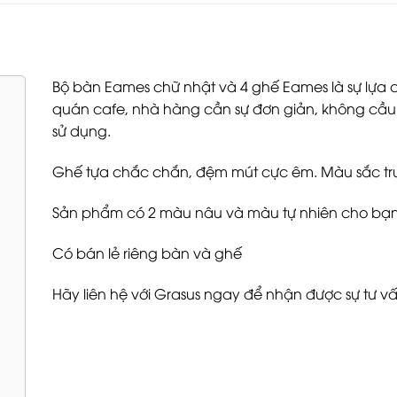
Bộ bàn Eames chữ nhật và 4 ghế Eames là sự lựa 
quán cafe, nhà hàng cần sự đơn giản, không cầu 
sử dụng.
Ghế tựa chắc chắn, đệm mút cực êm. Màu sắc trun
Sản phẩm có 2 màu nâu và màu tự nhiên cho bạn
Có bán lẻ riêng bàn và ghế
Hãy liên hệ với Grasus ngay để nhận được sự tư vấ