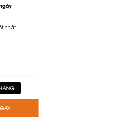
3.900.000₫.
 ngày
tốt nhất
ghế Eames số lượng
 HÀNG
NGAY