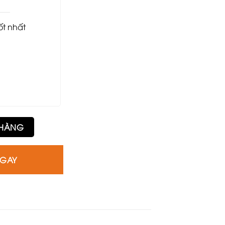
tốt nhất
g
 HÀNG
NGAY