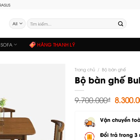
GRASUS
Tìm
kiếm:
SOFA
HÀNG THANH LÝ
Trang chủ
/
Bộ bàn ghế
Bộ bàn ghế Bul
Giá
9.700.000
₫
8.300.
gốc
là:
Vận chuyển to
9.700.0
Đổi trả trong 3