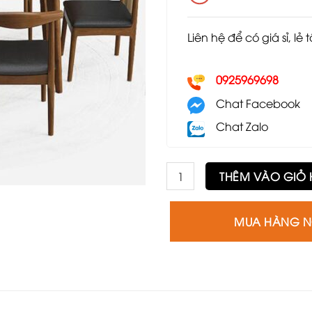
Liên hệ để có giá sỉ, lẻ 
0925969698
Chat Facebook
Chat Zalo
Bộ bàn ghế Bull 6 ghế số lượn
THÊM VÀO GIỎ
MUA HÀNG 