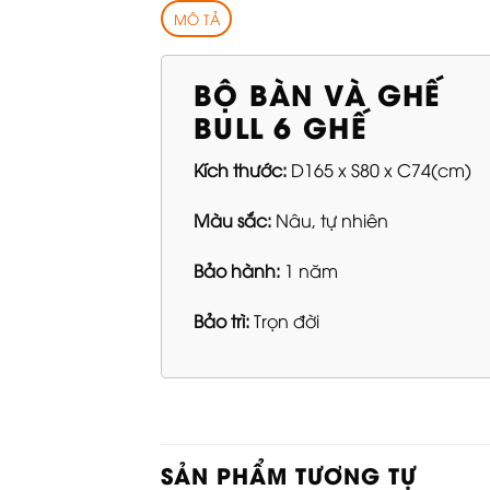
MÔ TẢ
BỘ BÀN VÀ GHẾ
BULL 6 GHẾ
Kích thước:
D165 x S80 x C74(cm)
Màu sắc:
Nâu, tự nhiên
Bảo hành:
1 năm
Bảo trì:
Trọn đời
SẢN PHẨM TƯƠNG TỰ