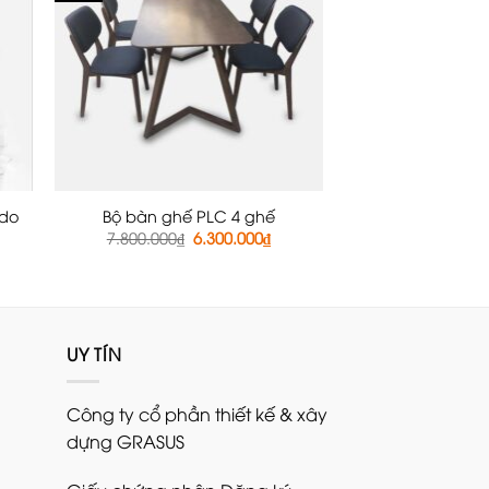
udo
Bộ bàn ghế PLC 4 ghế
iá
Giá
Giá
7.800.000
₫
6.300.000
₫
ện
gốc
hiện
i
là:
tại
:
7.800.000₫.
là:
500.000₫.
6.300.000₫.
UY TÍN
Công ty cổ phần thiết kế & xây
dựng GRASUS