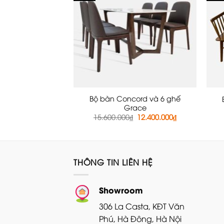
Bộ bàn Concord và 6 ghế
Grace
Giá
Giá
15.600.000
₫
12.400.000
₫
gốc
hiện
là:
tại
15.600.000₫.
là:
12.400.000₫.
THÔNG TIN LIÊN HỆ
Showroom
306 La Casta, KĐT Văn
Phú, Hà Đông, Hà Nội