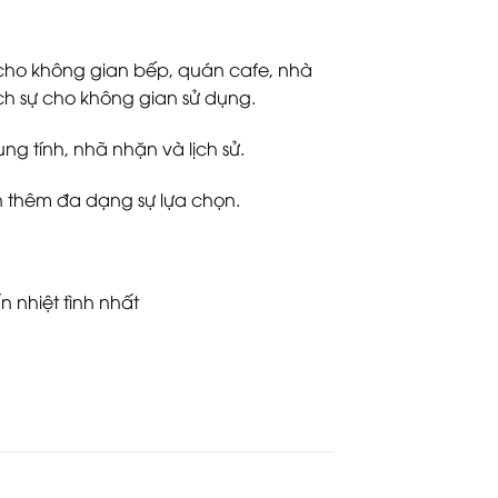
p cho không gian bếp, quán cafe, nhà
ch sự cho không gian sử dụng.
g tính, nhã nhặn và lịch sử.
 thêm đa dạng sự lựa chọn.
n nhiệt tình nhất