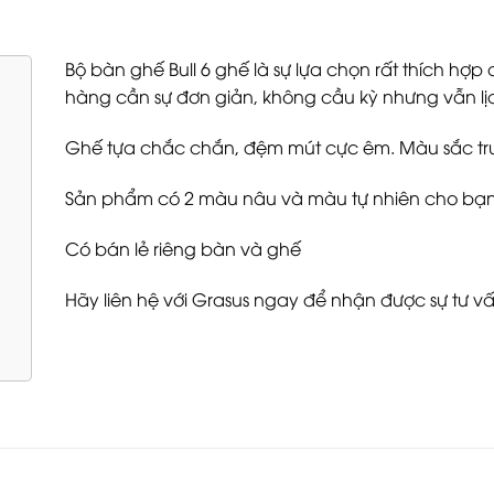
Bộ bàn ghế Bull 6 ghế là sự lựa chọn rất thích hợ
hàng cần sự đơn giản, không cầu kỳ nhưng vẫn lị
Ghế tựa chắc chắn, đệm mút cực êm. Màu sắc trun
Sản phẩm có 2 màu nâu và màu tự nhiên cho bạn
Có bán lẻ riêng bàn và ghế
Hãy liên hệ với Grasus ngay để nhận được sự tư vấ