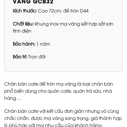
VÀNG GCB32
Kích thước:
Cao 72cm, đế tròn D44
Chất liệu:
Khung inox mạ vàng kết hợp sắt sơn
tĩnh điện
Bảo hành:
1 năm
Bảo trì:
Trọn đời
Chân bàn cafe đế tròn mạ vàng là loại chân bàn
phổ biến dùng cho quán cafe, quán trà sữa, nhà
hàng….
Chân bàn cafe với
kết cấu đơn giản nhưng vô cùng
chắc chắn, được mạ vàng sang trọng, giá thành hợp
lý phù hợp với mọi nhu cầu của khách hàng.