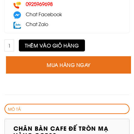
0925969698
Chat Facebook
Chat Zalo
Chân bàn cafe đế tròn mạ vàng GCB32 số lượng
THÊM VÀO GIỎ HÀNG
MUA HÀNG NGAY
MÔ TẢ
CHÂN BÀN CAFE ĐẾ TRÒN MẠ