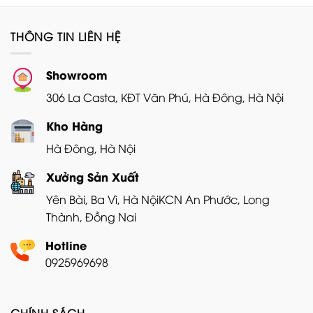
1.400.000₫.
là:
1.300.000₫.
là:
1.050.000₫.
990.00
THÔNG TIN LIÊN HỆ
Showroom
306 La Casta, KĐT Văn Phú, Hà Đông, Hà Nội
Kho Hàng
Hà Đông, Hà Nội
Xưởng Sản Xuất
Yên Bài, Ba Vì, Hà Nội
KCN An Phước, Long
Thành, Đồng Nai
Hotline
0925969698