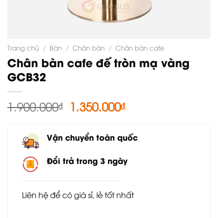
Trang chủ
/
Bàn
/
Chân bàn
/
Chân bàn cafe
Chân bàn cafe đế tròn mạ vàng
GCB32
Giá
Giá
1.900.000
₫
1.350.000
₫
gốc
hiện
là:
tại
Vận chuyển toàn quốc
1.900.000₫.
là:
1.350.000₫.
Đổi trả trong 3 ngày
Liên hệ để có giá sỉ, lẻ tốt nhất