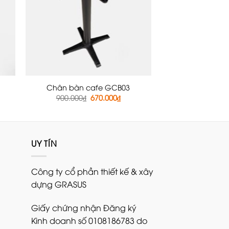
Chân bàn cafe GCB03
á
Giá
Giá
900.000
₫
670.000
₫
ện
gốc
hiện
là:
tại
900.000₫.
là:
600.000₫.
670.000₫.
UY TÍN
Công ty cổ phần thiết kế & xây
dựng GRASUS
Giấy chứng nhận Đăng ký
Kinh doanh số 0108186783 do