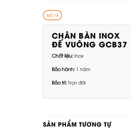
MÔ TẢ
CHÂN BÀN INOX
ĐẾ VUÔNG GCB37
Chất liệu:
Inox
Bảo hành:
1 năm
Bảo trì:
Trọn đời
SẢN PHẨM TƯƠNG TỰ