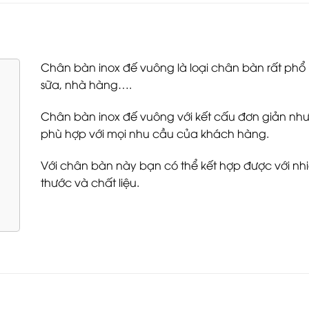
Chân bàn inox đế vuông là loại chân bàn rất phổ
sữa, nhà hàng….
Chân bàn inox đế vuông với
kết cấu đơn giản như
phù hợp với mọi nhu cầu của khách hàng.
Với chân bàn này bạn có thể kết hợp được với nhi
thước và chất liệu.