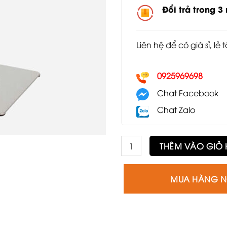
Đổi trả trong 3
Liên hệ để có giá sỉ, lẻ 
0925969698
Chat Facebook
Chat Zalo
Chân bàn inox đế vuông GCB
THÊM VÀO GIỎ
MUA HÀNG 