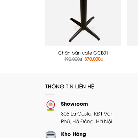
Chân bàn cafe GCB01
Giá
Giá
490.000
₫
370.000
₫
gốc
hiện
là:
tại
490.000₫.
là:
370.000₫.
THÔNG TIN LIÊN HỆ
Showroom
306 La Casta, KĐT Văn
Phú, Hà Đông, Hà Nội
Kho Hàng