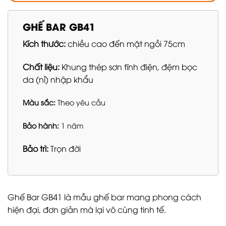
GHẾ BAR GB41
Kích thước:
chiều cao đến mặt ngồi 75cm
Chất liệu:
Khung thép sơn tĩnh điện, đệm bọc
da (nỉ) nhập khẩu
Màu sắc:
Theo yêu cầu
Bảo hành:
1 năm
Bảo trì:
Trọn đời
Ghế Bar GB41 là mẫu ghế bar mang phong cách
hiện đại, đơn giản mà lại vô cùng tinh tế.