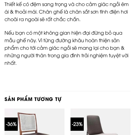
Thiết kế có đệm sang trọng và cho cảm giác ngồi êm
ái & thoải mái. Chân ghế là chân sắt sơn tĩnh điện hơi
choãi ra ngoài sẽ rất chắc chắn.
Nếu bạn có một không gian hiện đại đừng bỏ qua
mẫu ghế này. Vì từng đường khâu hoàn thiện sản
phẩm cho tới cảm giác ngồi sẽ mang lại cho bạn &
những người thân trong gia đình trải nghiệm tuyệt vời
nhất.
SẢN PHẨM TƯƠNG TỰ
-36%
-23%