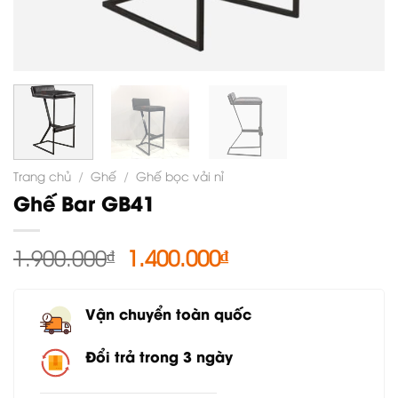
Trang chủ
/
Ghế
/
Ghế bọc vải nỉ
Ghế Bar GB41
Giá
Giá
1.900.000
₫
1.400.000
₫
gốc
hiện
là:
tại
Vận chuyển toàn quốc
1.900.000₫.
là:
1.400.000₫.
Đổi trả trong 3 ngày