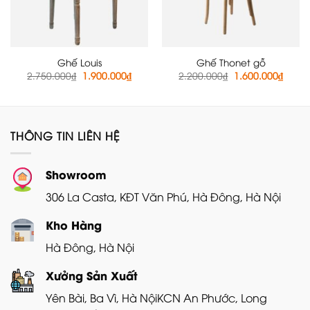
Ghế Louis
Ghế Thonet gỗ
Giá
Giá
Giá
Giá
2.750.000
₫
1.900.000
₫
2.200.000
₫
1.600.000
₫
gốc
hiện
gốc
hiện
là:
tại
là:
tại
2.750.000₫.
là:
2.200.000₫.
là:
1.900.000₫.
1.600
THÔNG TIN LIÊN HỆ
Showroom
306 La Casta, KĐT Văn Phú, Hà Đông, Hà Nội
Kho Hàng
Hà Đông, Hà Nội
Xưởng Sản Xuất
Yên Bài, Ba Vì, Hà Nội
KCN An Phước, Long