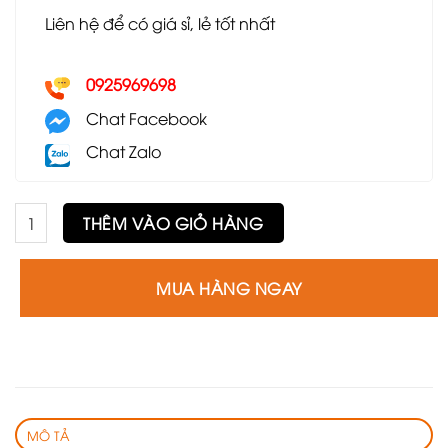
Liên hệ để có giá sỉ, lẻ tốt nhất
0925969698
Chat Facebook
Chat Zalo
Ghế Bar GB41 số lượng
THÊM VÀO GIỎ HÀNG
MUA HÀNG NGAY
MÔ TẢ