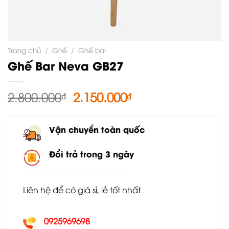
Trang chủ
/
Ghế
/
Ghế bar
Ghế Bar Neva GB27
Giá
Giá
2.800.000
₫
2.150.000
₫
gốc
hiện
là:
tại
Vận chuyển toàn quốc
2.800.000₫.
là:
2.150.000₫.
Đổi trả trong 3 ngày
Liên hệ để có giá sỉ, lẻ tốt nhất
0925969698