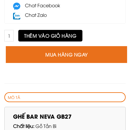
Chat Facebook
Chat Zalo
Ghế Bar Neva GB27 số lượng
THÊM VÀO GIỎ HÀNG
MUA HÀNG NGAY
MÔ TẢ
GHẾ BAR NEVA GB27
Chất liệu:
Gỗ Tần Bì