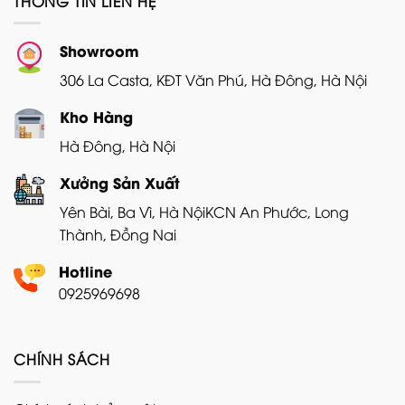
THÔNG TIN LIÊN HỆ
Showroom
306 La Casta, KĐT Văn Phú, Hà Đông, Hà Nội
Kho Hàng
Hà Đông, Hà Nội
Xưởng Sản Xuất
Yên Bài, Ba Vì, Hà Nội
KCN An Phước, Long
Thành, Đồng Nai
Hotline
0925969698
CHÍNH SÁCH