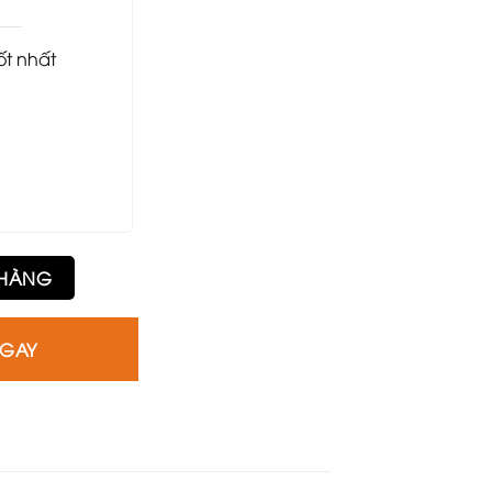
tốt nhất
 HÀNG
NGAY