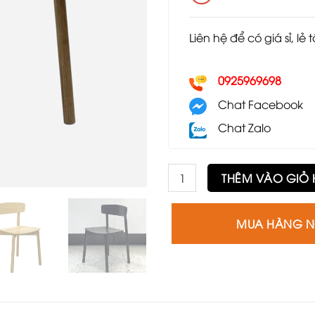
Liên hệ để có giá sỉ, lẻ 
0925969698
Chat Facebook
Chat Zalo
Ghế Cross GLC99 số lượng
THÊM VÀO GIỎ
MUA HÀNG 