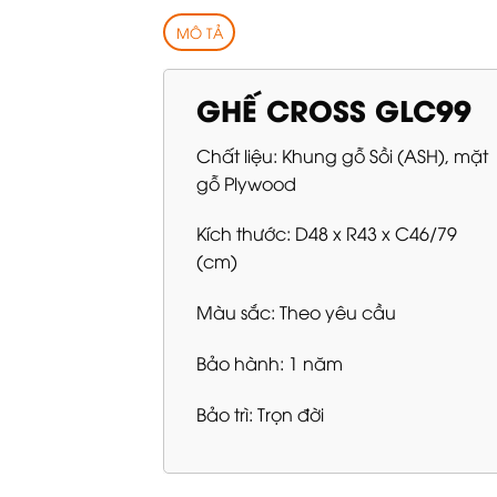
MÔ TẢ
GHẾ CROSS GLC99
Chất liệu: Khung gỗ Sồi (ASH), mặt
gỗ Plywood
Kích thước: D48 x R43 x C46/79
(cm)
Màu sắc: Theo yêu cầu
Bảo hành: 1 năm
Bảo trì: Trọn đời