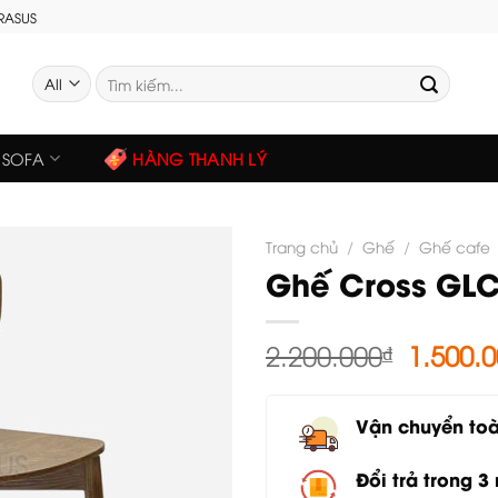
GRASUS
Tìm
kiếm:
SOFA
HÀNG THANH LÝ
Trang chủ
/
Ghế
/
Ghế cafe
Ghế Cross GL
Giá
2.200.000
₫
1.500.
gốc
là:
Vận chuyển to
2.200.0
Đổi trả trong 3