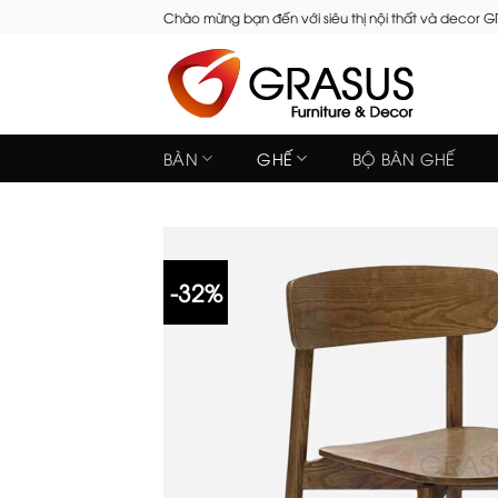
Skip
Chào mừng bạn đến với siêu thị nội thất và decor 
to
content
BÀN
GHẾ
BỘ BÀN GHẾ
-32%