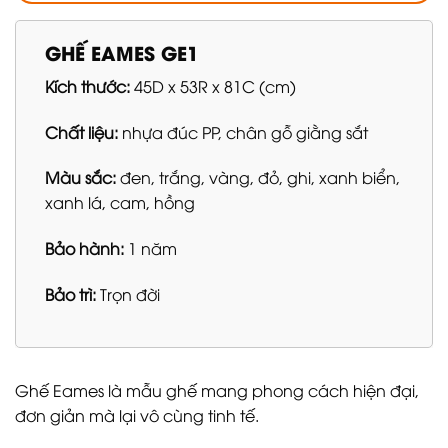
GHẾ EAMES GE1
Kích thước:
45D x 53R x 81C (cm)
Chất liệu:
nhựa đúc PP, chân gỗ giằng sắt
Màu sắc:
đen, trắng, vàng, đỏ, ghi, xanh biển,
xanh lá, cam, hồng
Bảo hành:
1 năm
Bảo trì:
Trọn đời
Ghế Eames là mẫu ghế mang phong cách hiện đại,
đơn giản mà lại vô cùng tinh tế.