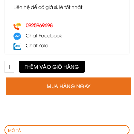
Liên hệ để có giá sỉ, lẻ tốt nhất
0925969698
Chat Facebook
Chat Zalo
Ghế Eames GE1 số lượng
THÊM VÀO GIỎ HÀNG
MUA HÀNG NGAY
MÔ TẢ