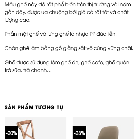
Mẫu ghế này đã rất phổ biến trên thị trường vài năm
gần đây, được ưa chuộng bởi giá cả rất tốt và chất
lượng cao.
Phần mặt ghế và lưng ghế là nhựa PP đúc liền.
Chân ghế làm bằng gỗ giằng sắt vô cùng vững chãi.
Ghế được sử dụng làm ghế ăn, ghế cafe, ghế quán
trà sữa, trà chanh…
SẢN PHẨM TƯƠNG TỰ
-20%
-23%