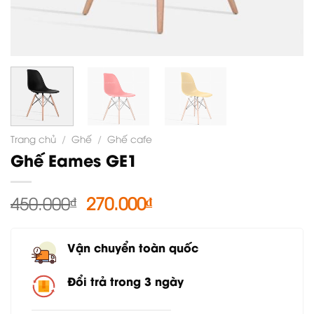
Trang chủ
/
Ghế
/
Ghế cafe
Ghế Eames GE1
Giá
Giá
450.000
₫
270.000
₫
gốc
hiện
là:
tại
Vận chuyển toàn quốc
450.000₫.
là:
270.000₫.
Đổi trả trong 3 ngày