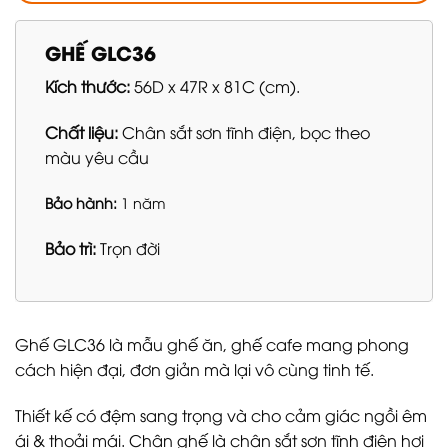
GHẾ GLC36
Kích thước:
56D x 47R x 81C (cm).
Chất liệu:
Chân sắt sơn tĩnh điện, bọc theo
màu yêu cầu
Bảo hành:
1 năm
Bảo trì:
Trọn đời
Ghế GLC36 là mẫu ghế ăn, ghế cafe mang phong
cách hiện đại, đơn giản mà lại vô cùng tinh tế.
Thiết kế có đệm sang trọng và cho cảm giác ngồi êm
ái & thoải mái. Chân ghế là chân sắt sơn tĩnh điện hơi