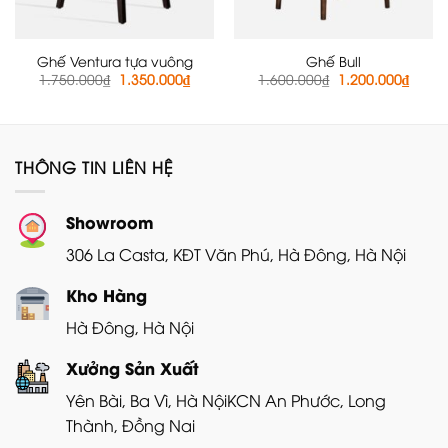
Ghế Ventura tựa vuông
Ghế Bull
Giá
Giá
Giá
Giá
1.750.000
₫
1.350.000
₫
1.600.000
₫
1.200.000
₫
gốc
hiện
gốc
hiện
là:
tại
là:
tại
1.750.000₫.
là:
1.600.000₫.
là:
1.350.000₫.
1.200
THÔNG TIN LIÊN HỆ
Showroom
306 La Casta, KĐT Văn Phú, Hà Đông, Hà Nội
Kho Hàng
Hà Đông, Hà Nội
Xưởng Sản Xuất
Yên Bài, Ba Vì, Hà Nội
KCN An Phước, Long
Thành, Đồng Nai