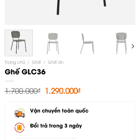
Trang chủ
/
Ghế
/
Ghế ăn
Ghế GLC36
Giá
Giá
1.700.000
₫
1.290.000
₫
gốc
hiện
là:
tại
Vận chuyển toàn quốc
1.700.000₫.
là:
1.290.000₫.
Đổi trả trong 3 ngày