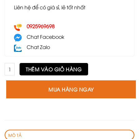
Liên hệ để có giá sỉ, lẻ tốt nhất
0925969698
Chat Facebook
Chat Zalo
Ghế GLC36 số lượng
THÊM VÀO GIỎ HÀNG
MUA HÀNG NGAY
MÔ TẢ