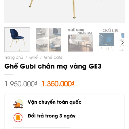
Trang chủ
/
Ghế
/
Ghế cafe
Ghế Gubi chân mạ vàng GE3
Giá
Giá
1.950.000
₫
1.350.000
₫
gốc
hiện
là:
tại
Vận chuyển toàn quốc
1.950.000₫.
là:
1.350.000₫.
Đổi trả trong 3 ngày