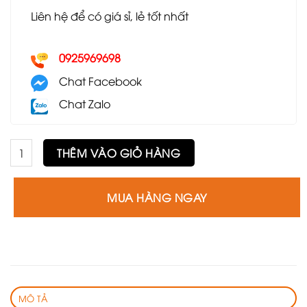
Liên hệ để có giá sỉ, lẻ tốt nhất
0925969698
Chat Facebook
Chat Zalo
Ghế Gubi chân mạ vàng GE3 số lượng
THÊM VÀO GIỎ HÀNG
MUA HÀNG NGAY
MÔ TẢ