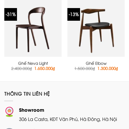
1.790.000₫.
-31%
-13%
Ghế Neva Light
Ghế Elbow
Giá
Giá
Giá
Giá
2.400.000
₫
1.650.000
₫
1.500.000
₫
1.300.000
₫
gốc
hiện
gốc
hiện
là:
tại
là:
tại
2.400.000₫.
là:
1.500.000₫.
là:
1.650.000₫.
1.300
THÔNG TIN LIÊN HỆ
Showroom
306 La Casta, KĐT Văn Phú, Hà Đông, Hà Nội