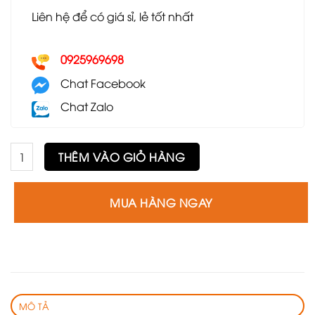
Liên hệ để có giá sỉ, lẻ tốt nhất
0925969698
Chat Facebook
Chat Zalo
Ghế Guinea GLC34 số lượng
THÊM VÀO GIỎ HÀNG
MUA HÀNG NGAY
MÔ TẢ