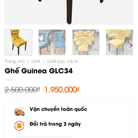
Trang chủ
/
Ghế
/
Ghế bọc vải nỉ
Ghế Guinea GLC34
Giá
Giá
2.500.000
₫
1.950.000
₫
gốc
hiện
là:
tại
Vận chuyển toàn quốc
2.500.000₫.
là:
1.950.000₫.
Đổi trả trong 3 ngày