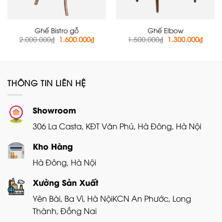
Ghế Bistro gỗ
Ghế Elbow
Giá
Giá
Giá
Giá
2.000.000
₫
1.600.000
₫
1.500.000
₫
1.300.000
₫
gốc
hiện
gốc
hiện
là:
tại
là:
tại
2.000.000₫.
là:
1.500.000₫.
là:
1.600.000₫.
1.300
THÔNG TIN LIÊN HỆ
Showroom
306 La Casta, KĐT Văn Phú, Hà Đông, Hà Nội
Kho Hàng
Hà Đông, Hà Nội
Xưởng Sản Xuất
Yên Bài, Ba Vì, Hà Nội
KCN An Phước, Long
Thành, Đồng Nai