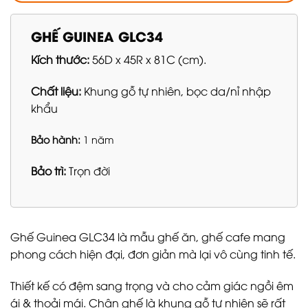
GHẾ GUINEA GLC34
Kích thước:
56D x 45R x 81C (cm).
Chất liệu:
Khung gỗ tự nhiên, bọc da/nỉ nhập
khẩu
Bảo hành:
1 năm
Bảo trì:
Trọn đời
Ghế Guinea GLC34 là mẫu ghế ăn, ghế cafe mang
phong cách hiện đại, đơn giản mà lại vô cùng tinh tế.
Thiết kế có đệm sang trọng và cho cảm giác ngồi êm
ái & thoải mái. Chân ghế là khung gỗ tự nhiên sẽ rất