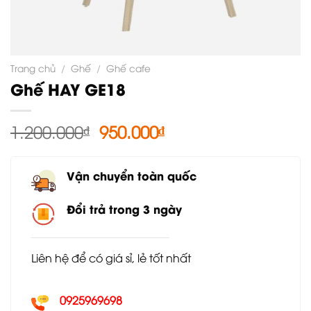
Trang chủ
/
Ghế
/
Ghế cafe
Ghế HAY GE18
Giá
Giá
1.200.000
₫
950.000
₫
gốc
hiện
là:
tại
Vận chuyển toàn quốc
1.200.000₫.
là:
950.000₫.
Đổi trả trong 3 ngày
Liên hệ để có giá sỉ, lẻ tốt nhất
0925969698