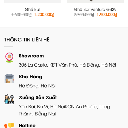
Ghế Bull
Ghế Bar Ventura GB29
Giá
Giá
Giá
Giá
1.600.000
₫
1.200.000
₫
2.700.000
₫
1.900.000
₫
gốc
hiện
gốc
hiện
là:
tại
là:
tại
1.600.000₫.
là:
2.700.000₫.
là:
1.200.000₫.
1.900
THÔNG TIN LIÊN HỆ
Showroom
306 La Casta, KĐT Văn Phú, Hà Đông, Hà Nội
Kho Hàng
Hà Đông, Hà Nội
Xưởng Sản Xuất
Yên Bài, Ba Vì, Hà Nội
KCN An Phước, Long
Thành, Đồng Nai
Hotline