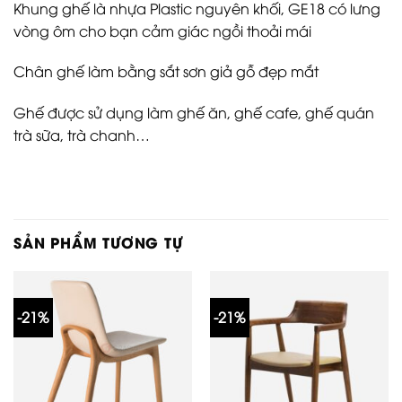
Khung ghế là nhựa Plastic nguyên khối, GE18 có lưng
vòng ôm cho bạn cảm giác ngồi thoải mái
Chân ghế làm bằng sắt sơn giả gỗ đẹp mắt
Ghế được sử dụng làm ghế ăn, ghế cafe, ghế quán
trà sữa, trà chanh…
SẢN PHẨM TƯƠNG TỰ
-21%
-21%