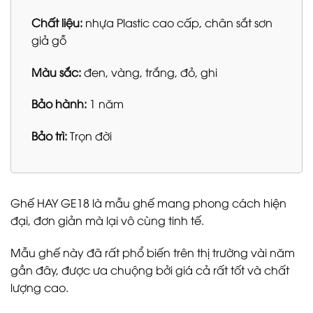
Chất liệu:
nhựa Plastic cao cấp, chân sắt sơn
giả gỗ
Màu sắc:
đen, vàng, trắng, đỏ, ghi
Bảo hành:
1 năm
Bảo trì:
Trọn đời
Ghế HAY GE18 là mẫu ghế mang phong cách hiện
đại, đơn giản mà lại vô cùng tinh tế.
Mẫu ghế này đã rất phổ biến trên thị trường vài năm
gần đây, được ưa chuộng bởi giá cả rất tốt và chất
lượng cao.