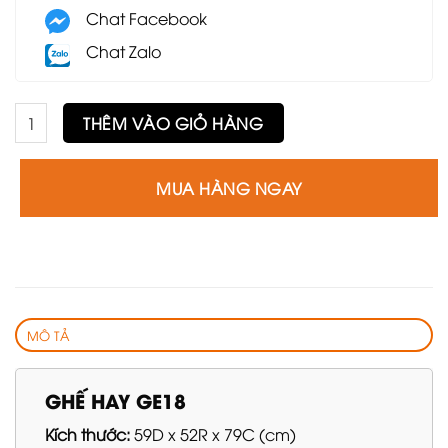
Chat Facebook
Chat Zalo
Ghế HAY GE18 số lượng
THÊM VÀO GIỎ HÀNG
MUA HÀNG NGAY
MÔ TẢ
GHẾ HAY GE18
Kích thước:
59D x 52R x 79C (cm)