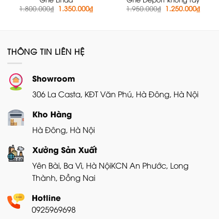
Giá
Giá
Giá
Giá
1.800.000
₫
1.350.000
₫
1.950.000
₫
1.250.000
₫
gốc
hiện
gốc
hiện
là:
tại
là:
tại
1.800.000₫.
là:
1.950.000₫.
là:
1.350.000₫.
1.250
THÔNG TIN LIÊN HỆ
Showroom
306 La Casta, KĐT Văn Phú, Hà Đông, Hà Nội
Kho Hàng
Hà Đông, Hà Nội
Xưởng Sản Xuất
Yên Bài, Ba Vì, Hà Nội
KCN An Phước, Long
Thành, Đồng Nai
Hotline
0925969698