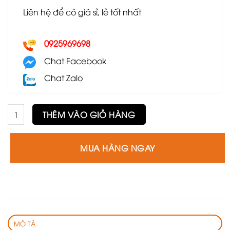
Liên hệ để có giá sỉ, lẻ tốt nhất
0925969698
Chat Facebook
Chat Zalo
Ghế Lenox GLC54 số lượng
THÊM VÀO GIỎ HÀNG
MUA HÀNG NGAY
MÔ TẢ