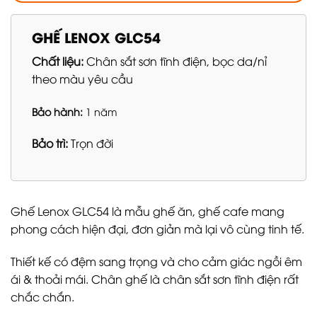
GHẾ LENOX GLC54
Chất liệu:
Chân sắt sơn tĩnh điện, bọc da/nỉ
theo màu yêu cầu
Bảo hành:
1 năm
Bảo trì:
Trọn đời
Ghế Lenox GLC54 là mẫu ghế ăn, ghế cafe mang
phong cách hiện đại, đơn giản mà lại vô cùng tinh tế.
Thiết kế có đệm sang trọng và cho cảm giác ngồi êm
ái & thoải mái. Chân ghế là chân sắt sơn tĩnh điện rất
chắc chắn.