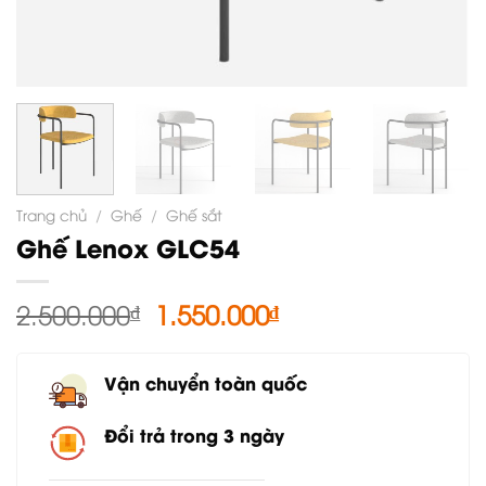
Trang chủ
/
Ghế
/
Ghế sắt
Ghế Lenox GLC54
Giá
Giá
2.500.000
₫
1.550.000
₫
gốc
hiện
là:
tại
Vận chuyển toàn quốc
2.500.000₫.
là:
1.550.000₫.
Đổi trả trong 3 ngày