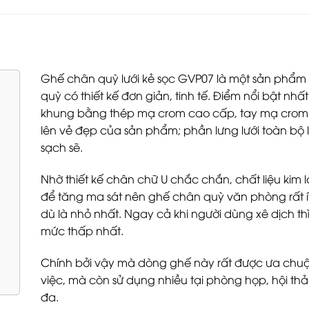
Ghế chân quỳ lưới kẻ sọc GVP07 là một sản phẩ
quỳ có thiết kế đơn giản, tinh tế. Điểm nổi bật n
khung bằng thép mạ crom cao cấp, tay mạ crom
lên vẻ đẹp của sản phẩm; phần lưng lưới toàn bộ 
sạch sẽ.
Nhờ thiết kế chân chữ U chắc chắn, chất liệu kim
để tăng ma sát nên ghế chân quỳ văn phòng rất ít 
dù là nhỏ nhất. Ngay cả khi người dùng xê dịch t
mức thấp nhất.
Chính bởi vậy mà dòng ghế này rất được ưa chu
việc, mà còn sử dụng nhiều tại phòng họp, hội thảo,
đa.