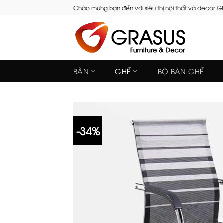
Skip
Chào mừng bạn đến với siêu thị nội thất và decor 
to
content
BÀN
GHẾ
BỘ BÀN GHẾ
-34%