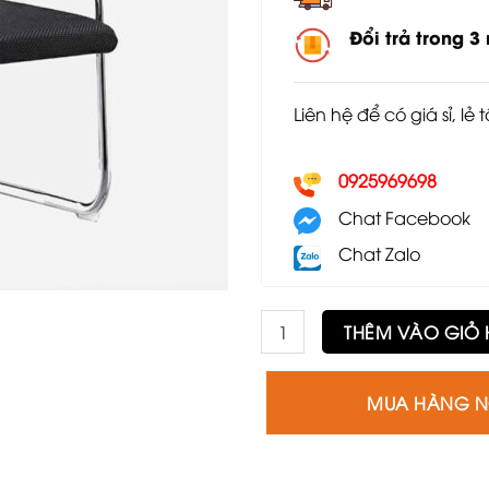
Đổi trả trong 3
Liên hệ để có giá sỉ, lẻ 
0925969698
Chat Facebook
Chat Zalo
Ghế chân quỳ lưới kẻ sọc GV
THÊM VÀO GIỎ
MUA HÀNG 