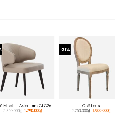
%
-31%
ế Minotti – Aston arm GLC26
Ghế Louis
Giá
Giá
Giá
Gi
2.350.000
₫
1.790.000
₫
2.750.000
₫
1.900.000
₫
gốc
hiện
gốc
hi