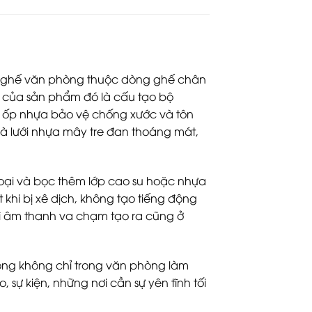
m ghế văn phòng thuộc dòng ghế chân
hất của sản phẩm đó là cấu tạo bộ
 ốp nhựa bảo vệ chống xước và tôn
là lưới nhựa mây tre đan thoáng mát,
 loại và bọc thêm lớp cao su hoặc nhựa
khi bị xê dịch, không tạo tiếng động
hì âm thanh va chạm tạo ra cũng ở
ộng không chỉ trong văn phòng làm
 sự kiện, những nơi cần sự yên tĩnh tối