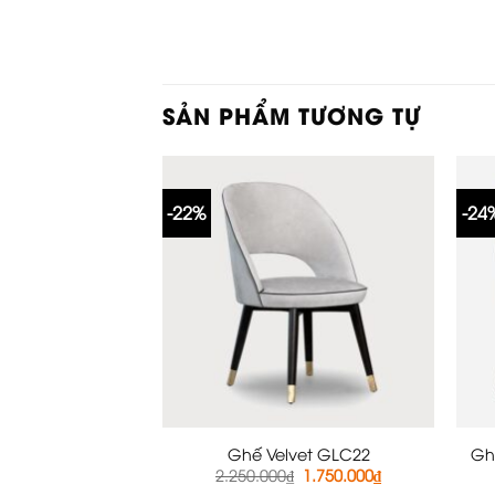
SẢN PHẨM TƯƠNG TỰ
-22%
-24
Ghế Velvet GLC22
Gh
Giá
Giá
2.250.000
₫
1.750.000
₫
gốc
hiện