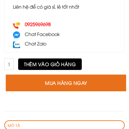
Liên hệ để có giá sỉ, lẻ tốt nhất
0925969698
Chat Facebook
Chat Zalo
Ghế Lyla số lượng
THÊM VÀO GIỎ HÀNG
MUA HÀNG NGAY
MÔ TẢ