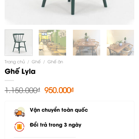
Trang chủ
/
Ghế
/
Ghế ăn
Ghế Lyla
Giá
Giá
1.150.000
₫
950.000
₫
gốc
hiện
là:
tại
Vận chuyển toàn quốc
1.150.000₫.
là:
950.000₫.
Đổi trả trong 3 ngày