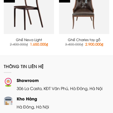
Ghế Neva Light
Ghế Charles tay gỗ
Giá
Giá
Giá
Giá
2.400.000
₫
1.650.000
₫
3.400.000
₫
2.900.000
₫
gốc
hiện
gốc
hiện
là:
tại
là:
tại
2.400.000₫.
là:
3.400.000₫.
là:
1.650.000₫.
2.900
THÔNG TIN LIÊN HỆ
Showroom
306 La Casta, KĐT Văn Phú, Hà Đông, Hà Nội
Kho Hàng
Hà Đông, Hà Nội