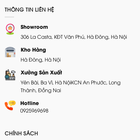
THÔNG TIN LIÊN HỆ
Showroom
306 La Casta, KĐT Văn Phú, Hà Đông, Hà Nội
Kho Hàng
Hà Đông, Hà Nội
Xưởng Sản Xuất
Yên Bài, Ba Vì, Hà Nội
KCN An Phước, Long
Thành, Đồng Nai
Hotline
0925969698
CHÍNH SÁCH