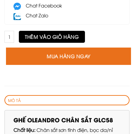
Chat Facebook
Chat Zalo
Ghế Oleandro chân sắt GLC65 số lượng
THÊM VÀO GIỎ HÀNG
MUA HÀNG NGAY
MÔ TẢ
GHẾ OLEANDRO CHÂN SẮT GLC58
Chất liệu:
Chân sắt sơn tĩnh điện, bọc da/nỉ