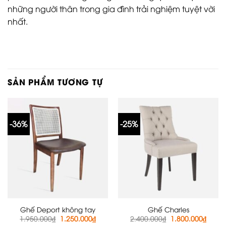
những người thân trong gia đình trải nghiệm tuyệt vời
nhất.
SẢN PHẨM TƯƠNG TỰ
-36%
-25%
Ghế Deport không tay
Ghế Charles
Giá
Giá
Giá
Giá
1.950.000
₫
1.250.000
₫
2.400.000
₫
1.800.000
₫
gốc
hiện
gốc
hiện