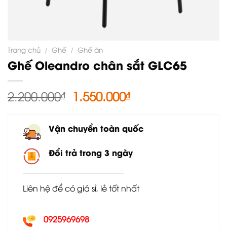
Trang chủ
/
Ghế
/
Ghế ăn
Ghế Oleandro chân sắt GLC65
Giá
Giá
2.200.000
₫
1.550.000
₫
gốc
hiện
là:
tại
Vận chuyển toàn quốc
2.200.000₫.
là:
1.550.000₫.
Đổi trả trong 3 ngày
Liên hệ để có giá sỉ, lẻ tốt nhất
0925969698