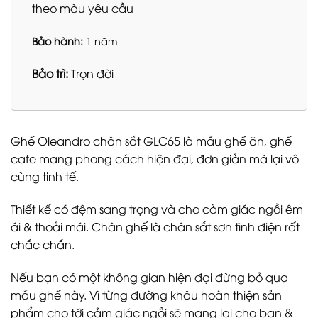
theo màu yêu cầu
Bảo hành:
1 năm
Bảo trì:
Trọn đời
Ghế Oleandro chân sắt GLC65 là mẫu ghế ăn, ghế
cafe mang phong cách hiện đại, đơn giản mà lại vô
cùng tinh tế.
Thiết kế có đệm sang trọng và cho cảm giác ngồi êm
ái & thoải mái. Chân ghế là chân sắt sơn tĩnh điện rất
chắc chắn.
Nếu bạn có một không gian hiện đại đừng bỏ qua
mẫu ghế này. Vì từng đường khâu hoàn thiện sản
phẩm cho tới cảm giác ngồi sẽ mang lại cho bạn &