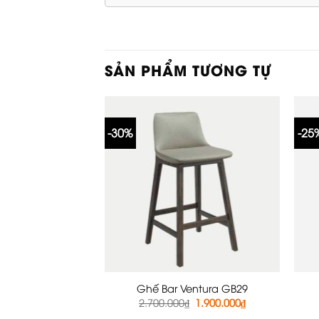
SẢN PHẨM TƯƠNG TỰ
-30%
-25
Ghế Bar Ventura GB29
Giá
Giá
2.700.000
₫
1.900.000
₫
gốc
hiện