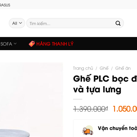
GRASUS
Tìm
kiếm:
SOFA
HÀNG THANH LÝ
Trang chủ
/
Ghế
/
Ghế ăn
Ghế PLC bọc 
và tựa lưng
Giá
1.390.000
₫
1.050.
gốc
là:
Vận chuyển to
1.390.0