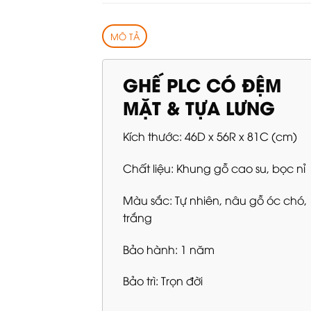
MÔ TẢ
GHẾ PLC CÓ ĐỆM
MẶT & TỰA LƯNG
Kích thước: 46D x 56R x 81C (cm)
Chất liệu: Khung gỗ cao su, bọc nỉ
Màu sắc: Tự nhiên, nâu gỗ óc chó,
trắng
Bảo hành: 1 năm
Bảo trì: Trọn đời