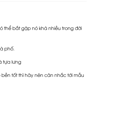
 thể bắt gặp nó khá nhiều trong đời
hà phố.
 tựa lưng
 bền tốt thì hãy nên cân nhắc tới mẫu