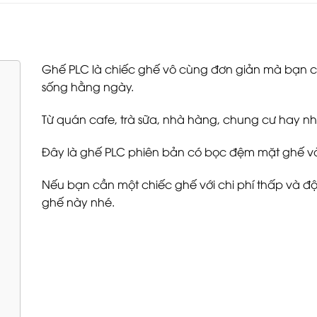
Ghế PLC là chiếc ghế vô cùng đơn giản mà bạn có
sống hằng ngày.
Từ quán cafe, trà sữa, nhà hàng, chung cư hay n
Đây là ghế PLC phiên bản có bọc đệm mặt ghế và
Nếu bạn cần một chiếc ghế với chi phí thấp và độ
ghế này nhé.