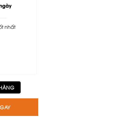
1.050.000₫.
 ngày
tốt nhất
 lưng số lượng
 HÀNG
NGAY