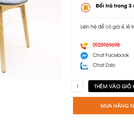
Đổi trả trong 3
Liên hệ để có giá sỉ, lẻ 
0925969698
Chat Facebook
Chat Zalo
Ghế PLC bọc đệm mặt và tựa
THÊM VÀO GIỎ
MUA HÀNG 