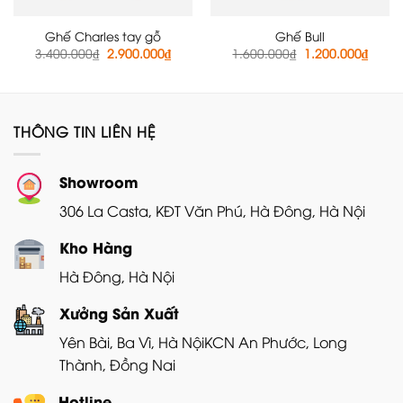
Ghế Charles tay gỗ
Ghế Bull
Giá
Giá
Giá
Giá
3.400.000
₫
2.900.000
₫
1.600.000
₫
1.200.000
₫
gốc
hiện
gốc
hiện
là:
tại
là:
tại
3.400.000₫.
là:
1.600.000₫.
là:
2.900.000₫.
1.200
THÔNG TIN LIÊN HỆ
Showroom
306 La Casta, KĐT Văn Phú, Hà Đông, Hà Nội
Kho Hàng
Hà Đông, Hà Nội
Xưởng Sản Xuất
Yên Bài, Ba Vì, Hà Nội
KCN An Phước, Long
Thành, Đồng Nai
Hotline