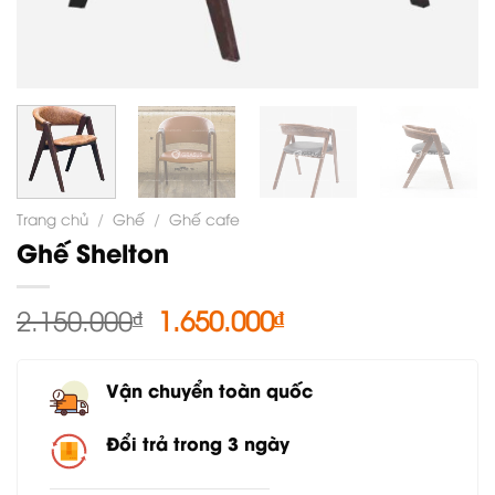
Trang chủ
/
Ghế
/
Ghế cafe
Ghế Shelton
Giá
Giá
2.150.000
₫
1.650.000
₫
gốc
hiện
là:
tại
Vận chuyển toàn quốc
2.150.000₫.
là:
1.650.000₫.
Đổi trả trong 3 ngày