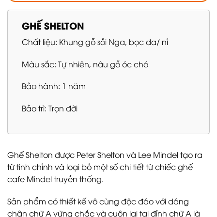
GHẾ SHELTON
Chất liệu: Khung gỗ sồi Nga, bọc da/ nỉ
Màu sắc: Tự nhiên, nâu gỗ óc chó
Bảo hành: 1 năm
Bảo trì: Trọn đời
Ghế Shelton được Peter Shelton và Lee Mindel tạo ra
từ tinh chỉnh và loại bỏ một số chi tiết từ chiếc ghế
cafe Mindel truyền thống.
Sản phẩm có thiết kế vô cùng độc đáo với dáng
chân chữ A vững chắc và cuộn lại tại đỉnh chữ A là