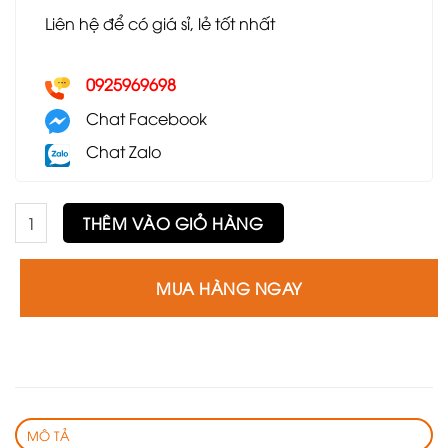
Liên hệ để có giá sỉ, lẻ tốt nhất
0925969698
Chat Facebook
Chat Zalo
Ghế Shelton số lượng
THÊM VÀO GIỎ HÀNG
MUA HÀNG NGAY
MÔ TẢ