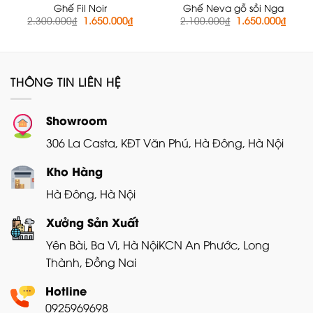
Ghế Fil Noir
Ghế Neva gỗ sồi Nga
Giá
Giá
Giá
Giá
2.300.000
₫
1.650.000
₫
2.100.000
₫
1.650.000
₫
gốc
hiện
gốc
hiện
là:
tại
là:
tại
2.300.000₫.
là:
2.100.000₫.
là:
1.650.000₫.
1.650
THÔNG TIN LIÊN HỆ
Showroom
306 La Casta, KĐT Văn Phú, Hà Đông, Hà Nội
Kho Hàng
Hà Đông, Hà Nội
Xưởng Sản Xuất
Yên Bài, Ba Vì, Hà Nội
KCN An Phước, Long
Thành, Đồng Nai
Hotline
0925969698