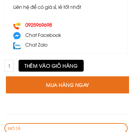
Liên hệ để có giá sỉ, lẻ tốt nhất
0925969698
Chat Facebook
Chat Zalo
Ghế Sherpa GLC63 số lượng
THÊM VÀO GIỎ HÀNG
MUA HÀNG NGAY
MÔ TẢ