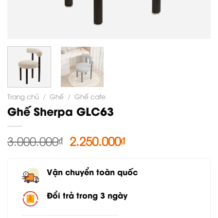
Trang chủ
/
Ghế
/
Ghế cafe
Ghế Sherpa GLC63
Giá
Giá
3.000.000
₫
2.250.000
₫
gốc
hiện
là:
tại
Vận chuyển toàn quốc
3.000.000₫.
là:
2.250.000₫.
Đổi trả trong 3 ngày