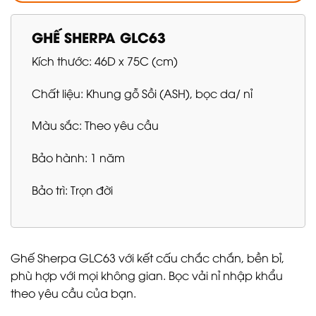
GHẾ SHERPA GLC63
Kích thước: 46D x 75C (cm)
Chất liệu: Khung gỗ Sồi (ASH), bọc da/ nỉ
Màu sắc: Theo yêu cầu
Bảo hành: 1 năm
Bảo trì: Trọn đời
Ghế Sherpa GLC63 với kết cấu chắc chắn, bền bỉ,
phù hợp với mọi không gian. Bọc vải nỉ nhập khẩu
theo yêu cầu của bạn.