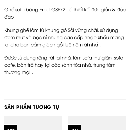
Ghế sofa băng Ercol GSF72 có thiết kế đơn giản & độc
đáo
Khung ghế làm từ khung gỗ Sồi vững chãi, sử dụng
đệm mút và bọc nỉ nhung cao cấp nhập khẩu mang
lại cho bạn cảm giác ngồi luôn êm ái nhất.
Được sử dụng rộng rãi tại nhà, làm sofa thư giãn, sofa
cafe, bàn trà hay tại các sảnh tòa nhà, trung tâm
thương mại…
SẢN PHẨM TƯƠNG TỰ