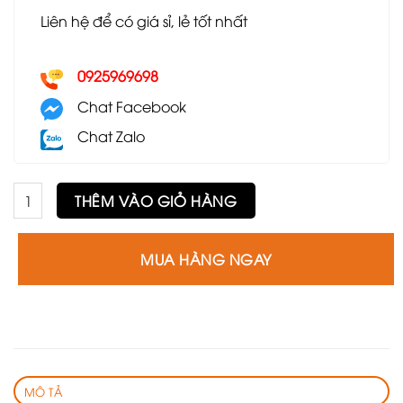
Liên hệ để có giá sỉ, lẻ tốt nhất
0925969698
Chat Facebook
Chat Zalo
Ghế sofa băng Ercol GSF72 số lượng
THÊM VÀO GIỎ HÀNG
MUA HÀNG NGAY
MÔ TẢ