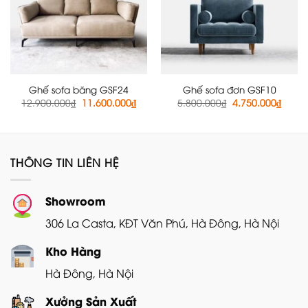
Ghế sofa băng GSF24
Ghế sofa đơn GSF10
Giá
Giá
Giá
Giá
12.900.000
₫
11.600.000
₫
5.800.000
₫
4.750.000
₫
gốc
hiện
gốc
hiện
là:
tại
là:
tại
12.900.000₫.
là:
5.800.000₫.
là:
11.600.000₫.
4.750
THÔNG TIN LIÊN HỆ
Showroom
306 La Casta, KĐT Văn Phú, Hà Đông, Hà Nội
Kho Hàng
Hà Đông, Hà Nội
Xưởng Sản Xuất