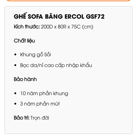
GHẾ SOFA BĂNG ERCOL GSF72
Kích thước:
200D x 80R x 75C (cm)
Chất liệu
Khung gỗ Sồi
Bọc da/nỉ cao cấp nhập khẩu
Bảo hành
10 năm phần khung
3 năm phần mút
Bảo trì:
Trọn đời