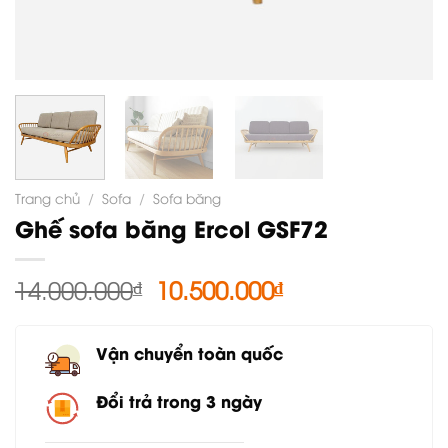
Trang chủ
/
Sofa
/
Sofa băng
Ghế sofa băng Ercol GSF72
Giá
Giá
14.000.000
₫
10.500.000
₫
gốc
hiện
là:
tại
Vận chuyển toàn quốc
14.000.000₫.
là:
10.500.000₫.
Đổi trả trong 3 ngày