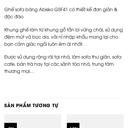
Ghế sofa băng Abisko GSF41 có thiết kế đơn giản &
độc đáo
Khung ghế làm từ khung gỗ tần bì vững chãi, sử dụng
đệm mút và bọc da, vải nỉ nhập khẩu mang lại cho
bạn cảm giác ngồi luôn êm ái nhất.
Được sử dụng rộng rãi tại nhà, làm sofa thư giãn, sofa
cafe, bàn trà hay tại các sảnh tòa nhà, trung tâm
thương mại…
SẢN PHẨM TƯƠNG TỰ