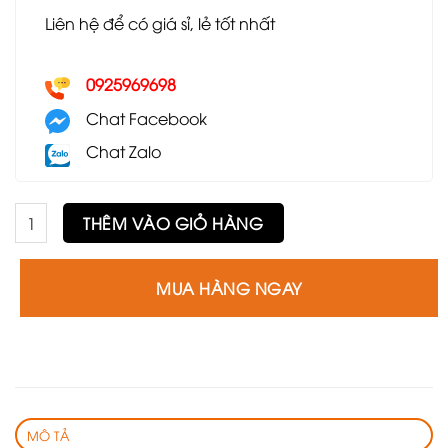
Liên hệ để có giá sỉ, lẻ tốt nhất
0925969698
Chat Facebook
Chat Zalo
Ghế sofa băng GSF41 số lượng
THÊM VÀO GIỎ HÀNG
MUA HÀNG NGAY
MÔ TẢ