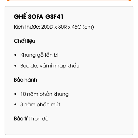
GHẾ SOFA GSF41
Kích thước:
200D x 80R x 45C (cm)
Chất liệu
Khung gỗ tần bì
Bọc da, vải nỉ nhập khẩu
Bảo hành
10 năm phần khung
3 năm phần mút
Bảo trì:
Trọn đời