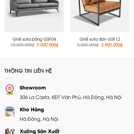
Ghế sofa băng GSF04
Ghế sofa đơn GSF12
Giá
Giá
Giá
Giá
10.000.000
₫
9.000.000
₫
5.500.000
₫
3.800.000
₫
gốc
hiện
gốc
hiện
là:
tại
là:
tại
10.000.000₫.
là:
5.500.000₫.
là:
9.000.000₫.
3.800
THÔNG TIN LIÊN HỆ
Showroom
306 La Casta, KĐT Văn Phú, Hà Đông, Hà Nội
Kho Hàng
Hà Đông, Hà Nội
Xưởng Sản Xuất