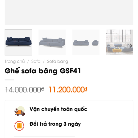
Trang chủ
/
Sofa
/
Sofa băng
Ghế sofa băng GSF41
Giá
Giá
14.000.000
₫
11.200.000
₫
gốc
hiện
là:
tại
Vận chuyển toàn quốc
14.000.000₫.
là:
11.200.000₫.
Đổi trả trong 3 ngày