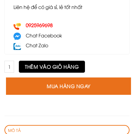
Liên hệ để có giá sỉ, lẻ tốt nhất
0925969698
Chat Facebook
Chat Zalo
Ghế sofa đơn GSF46 số lượng
THÊM VÀO GIỎ HÀNG
MUA HÀNG NGAY
MÔ TẢ