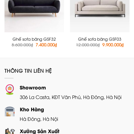
Ghế sofa băng GSF32
Ghế sofa băng GSF03
Giá
Giá
Giá
Giá
8.600.000
₫
7.400.000
₫
12.000.000
₫
9.900.000
₫
gốc
hiện
gốc
hiện
là:
tại
là:
tại
8.600.000₫.
là:
12.000.000₫.
là:
7.400.000₫.
9.900
THÔNG TIN LIÊN HỆ
Showroom
306 La Casta, KĐT Văn Phú, Hà Đông, Hà Nội
Kho Hàng
Hà Đông, Hà Nội
Xưởng Sản Xuất