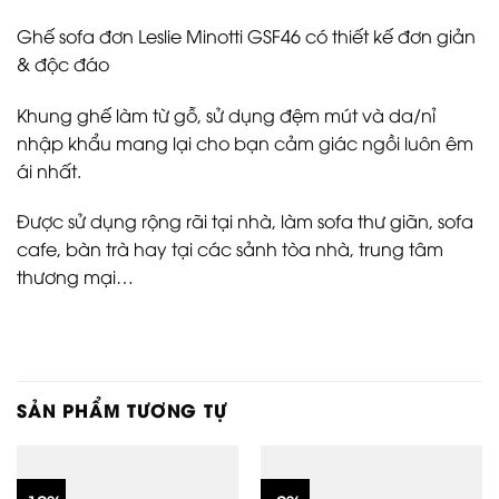
Ghế sofa đơn Leslie Minotti GSF46 có thiết kế đơn giản
& độc đáo
Khung ghế làm từ gỗ, sử dụng đệm mút và da/nỉ
nhập khẩu mang lại cho bạn cảm giác ngồi luôn êm
ái nhất.
Được sử dụng rộng rãi tại nhà, làm sofa thư giãn, sofa
cafe, bàn trà hay tại các sảnh tòa nhà, trung tâm
thương mại…
SẢN PHẨM TƯƠNG TỰ