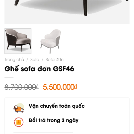
Trang chủ
/
Sofa
/
Sofa đơn
Ghế sofa đơn GSF46
Giá
Giá
8.700.000
₫
5.500.000
₫
gốc
hiện
là:
tại
Vận chuyển toàn quốc
8.700.000₫.
là:
5.500.000₫.
Đổi trả trong 3 ngày