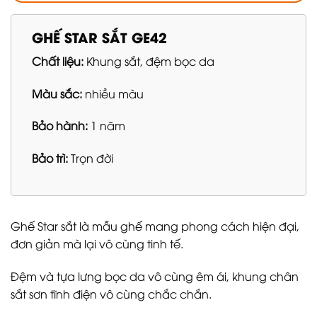
GHẾ STAR SẮT GE42
Chất liệu:
Khung sắt, đệm bọc da
Màu sắc:
nhiều màu
Bảo hành:
1 năm
Bảo trì:
Trọn đời
Ghế Star sắt là mẫu ghế mang phong cách hiện đại,
đơn giản mà lại vô cùng tinh tế.
Đệm và tựa lưng bọc da vô cùng êm ái, khung chân
sắt sơn tĩnh điện vô cùng chắc chắn.