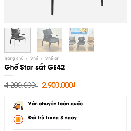
Trang chủ
/
Ghế
/
Ghế ăn
Ghế Star sắt GE42
Giá
Giá
4.200.000
₫
2.900.000
₫
gốc
hiện
là:
tại
Vận chuyển toàn quốc
4.200.000₫.
là:
2.900.000₫.
Đổi trả trong 3 ngày