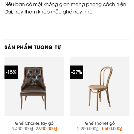
Nếu bạn có một không gian mang phong cách hiện
đại, hãy tham khảo mẫu ghế này nhé.
SẢN PHẨM TƯƠNG TỰ
-15%
-27%
Ghế Charles tay gỗ
Ghế Thonet gỗ
Giá
Giá
Giá
Giá
3.400.000
₫
2.900.000
₫
2.200.000
₫
1.600.000
₫
gốc
hiện
gốc
hiện