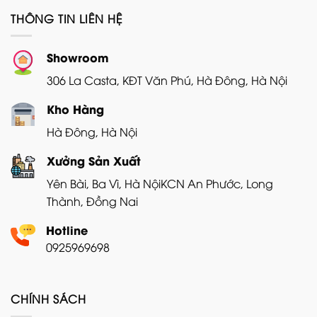
THÔNG TIN LIÊN HỆ
Showroom
306 La Casta, KĐT Văn Phú, Hà Đông, Hà Nội
Kho Hàng
Hà Đông, Hà Nội
Xưởng Sản Xuất
Yên Bài, Ba Vì, Hà Nội
KCN An Phước, Long
Thành, Đồng Nai
Hotline
0925969698
CHÍNH SÁCH