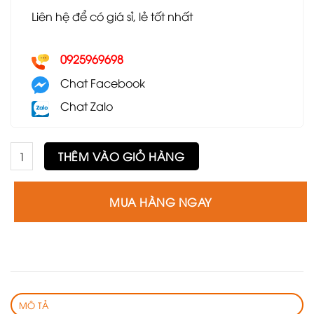
Liên hệ để có giá sỉ, lẻ tốt nhất
0925969698
Chat Facebook
Chat Zalo
Ghế Star sắt GE42 số lượng
THÊM VÀO GIỎ HÀNG
MUA HÀNG NGAY
MÔ TẢ