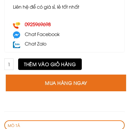
Liên hệ để có giá sỉ, lẻ tốt nhất
0925969698
Chat Facebook
Chat Zalo
Ghế sofa đơn GSF33 số lượng
THÊM VÀO GIỎ HÀNG
MUA HÀNG NGAY
MÔ TẢ