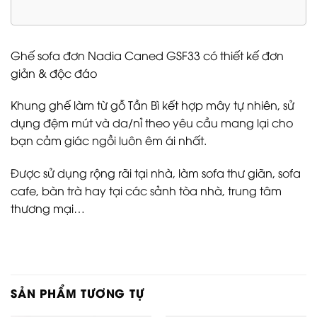
Ghế sofa đơn Nadia Caned GSF33 có thiết kế đơn
giản & độc đáo
Khung ghế làm từ gỗ Tần Bì kết hợp mây tự nhiên, sử
dụng đệm mút và da/nỉ theo yêu cầu mang lại cho
bạn cảm giác ngồi luôn êm ái nhất.
Được sử dụng rộng rãi tại nhà, làm sofa thư giãn, sofa
cafe, bàn trà hay tại các sảnh tòa nhà, trung tâm
thương mại…
SẢN PHẨM TƯƠNG TỰ