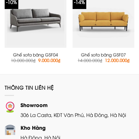
-10%
-14%
Ghế sofa băng GSF04
Ghế sofa băng GSF07
Giá
Giá
Giá
Giá
10.000.000
₫
9.000.000
₫
14.000.000
₫
12.000.000
₫
gốc
hiện
gốc
hiện
là:
tại
là:
tại
10.000.000₫.
là:
14.000.000₫.
là:
9.000.000₫.
12.0
THÔNG TIN LIÊN HỆ
Showroom
306 La Casta, KĐT Văn Phú, Hà Đông, Hà Nội
Kho Hàng
Hà Đông, Hà Nội