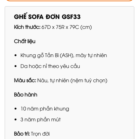
GHẾ SOFA ĐƠN GSF33
Kích thước:
67D x 75R x 79C (cm)
Chất liệu
Khung gỗ Tần Bì (ASH), mây tự nhiên
Da hoặc nỉ theo yêu cầu
Màu sắc:
Nâu, tự nhiên (nệm tuỳ chọn)
Bảo hành
10 năm phần khung
3 năm phần mút
Bảo trì:
Trọn đời