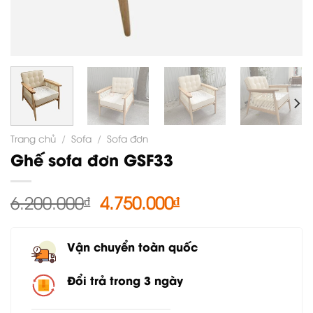
Trang chủ
/
Sofa
/
Sofa đơn
Ghế sofa đơn GSF33
Giá
Giá
6.200.000
₫
4.750.000
₫
gốc
hiện
là:
tại
Vận chuyển toàn quốc
6.200.000₫.
là:
4.750.000₫.
Đổi trả trong 3 ngày