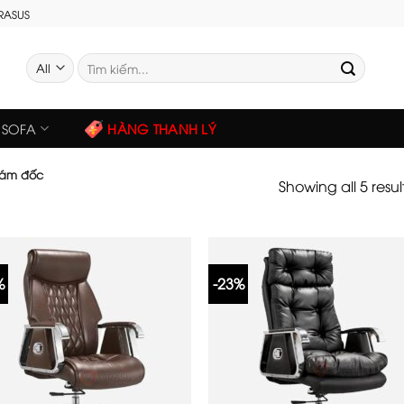
GRASUS
Tìm
kiếm:
SOFA
HÀNG THANH LÝ
ám đốc
Showing all 5 resul
%
-23%