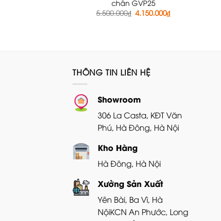
chân GVP25
Giá
Giá
5.500.000
₫
4.150.000
₫
gốc
hiện
là:
tại
5.500.000₫.
là:
4.150.000₫.
THÔNG TIN LIÊN HỆ
Showroom
306 La Casta, KĐT Văn
Phú, Hà Đông, Hà Nội
Kho Hàng
Hà Đông, Hà Nội
Xưởng Sản Xuất
Yên Bài, Ba Vì, Hà
Nội
KCN An Phước, Long