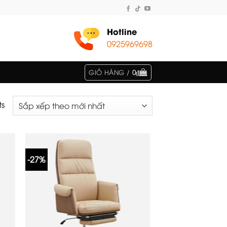
Hotline
0925969698
GIỎ HÀNG /
0
₫
ts
-27%