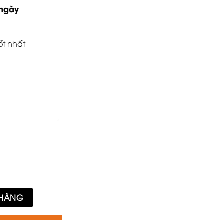
3.800.000₫.
 ngày
tốt nhất
lượng
 HÀNG