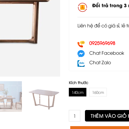
Đổi trả trong 3
Liên hệ để có giá sỉ, lẻ 
0925969698
Chat Facebook
Chat Zalo
Kích thước
140cm
160cm
Bàn ăn Concorde mặt gỗ số 
THÊM VÀO GIỎ