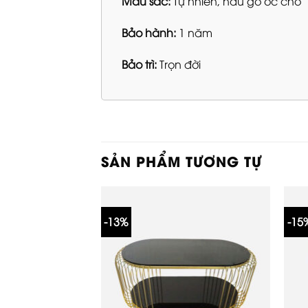
Màu sắc:
Tự nhiên, nâu gỗ óc chó
Bảo hành:
1 năm
Bảo trì:
Trọn đời
SẢN PHẨM TƯƠNG TỰ
-13%
-15