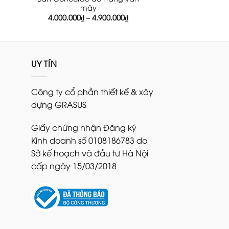
mây
á
ện
Khoảng
4.000.000
₫
–
4.900.000
₫
giá:
từ
800.000₫.
4.000.000₫
đến
4.900.000₫
UY TÍN
Công ty cổ phần thiết kế & xây
dựng GRASUS
Giấy chứng nhận Đăng ký
Kinh doanh số 0108186783 do
Sở kế hoạch và đầu tư Hà Nội
cấp ngày 15/03/2018