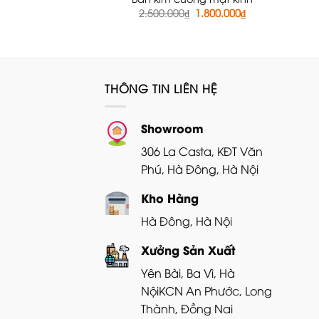
Giá
Giá
2.500.000
₫
1.800.000
₫
gốc
hiện
là:
tại
2.500.000₫.
là:
1.800.000₫.
THÔNG TIN LIÊN HỆ
Showroom
306 La Casta, KĐT Văn
Phú, Hà Đông, Hà Nội
Kho Hàng
Hà Đông, Hà Nội
Xưởng Sản Xuất
Yên Bài, Ba Vì, Hà
Nội
KCN An Phước, Long
Thành, Đồng Nai