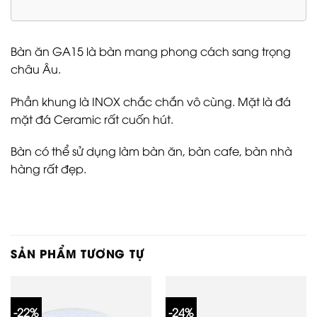
Bàn ăn GA15 là bàn mang phong cách sang trọng
châu Âu.
Phần khung là INOX chắc chắn vô cùng. Mặt là đá
mặt đá Ceramic rất cuốn hút.
Bàn có thể sử dụng làm bàn ăn, bàn cafe, bàn nhà
hàng rất đẹp.
SẢN PHẨM TƯƠNG TỰ
-22%
-24%