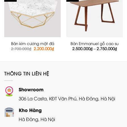
Bàn kim cương mặt đá
Bàn Emmanuel gỗ cao su
Giá
Giá
Khoả
2.700.000
₫
2.200.000
₫
2.500.000
₫
–
2.750.000
₫
gốc
hiện
giá:
là:
tại
từ
2.700.000₫.
là:
2.500
2.200.000₫.
đến
2.750
THÔNG TIN LIÊN HỆ
Showroom
306 La Casta, KĐT Văn Phú, Hà Đông, Hà Nội
Kho Hàng
Hà Đông, Hà Nội