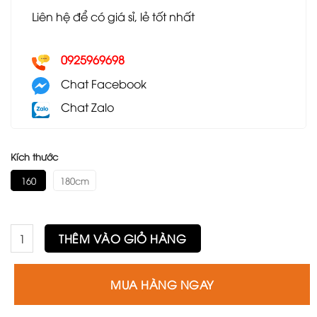
Liên hệ để có giá sỉ, lẻ tốt nhất
0925969698
Chat Facebook
Chat Zalo
Kích thước
160
180cm
Bàn ăn GA15 số lượng
THÊM VÀO GIỎ HÀNG
MUA HÀNG NGAY