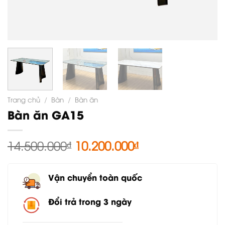
Trang chủ
/
Bàn
/
Bàn ăn
Bàn ăn GA15
Giá
Giá
14.500.000
₫
10.200.000
₫
gốc
hiện
là:
tại
Vận chuyển toàn quốc
14.500.000₫.
là:
10.200.000₫.
Đổi trả trong 3 ngày