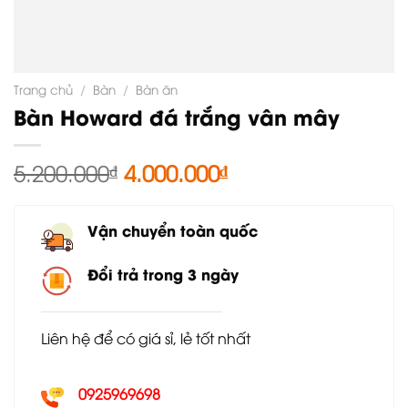
Trang chủ
/
Bàn
/
Bàn ăn
Bàn Howard đá trắng vân mây
Giá
Giá
5.200.000
₫
4.000.000
₫
gốc
hiện
là:
tại
Vận chuyển toàn quốc
5.200.000₫.
là:
4.000.000₫.
Đổi trả trong 3 ngày
Liên hệ để có giá sỉ, lẻ tốt nhất
0925969698