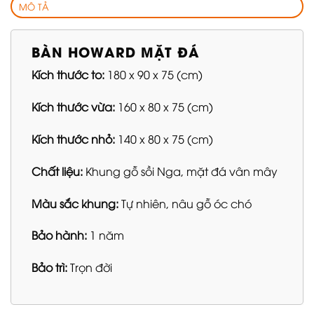
MÔ TẢ
BÀN HOWARD MẶT ĐÁ
Kích thước to:
180 x 90 x 75 (cm)
Kích thước vừa:
160 x 80 x 75 (cm)
Kích thước nhỏ:
140 x 80 x 75 (cm)
Chất liệu:
Khung gỗ sồi Nga, mặt đá vân mây
Màu sắc khung:
Tự nhiên, nâu gỗ óc chó
Bảo hành:
1 năm
Bảo trì:
Trọn đời