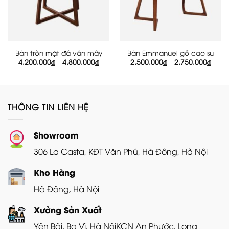
Bàn tròn mặt đá vân mây
Bàn Emmanuel gỗ cao su
Khoảng
Khoả
4.200.000
₫
–
4.800.000
₫
2.500.000
₫
–
2.750.000
₫
giá:
giá:
từ
từ
4.200.000₫
2.500
đến
đến
4.800.000₫
2.750
THÔNG TIN LIÊN HỆ
Showroom
306 La Casta, KĐT Văn Phú, Hà Đông, Hà Nội
Kho Hàng
Hà Đông, Hà Nội
Xưởng Sản Xuất
Yên Bài, Ba Vì, Hà Nội
KCN An Phước, Long