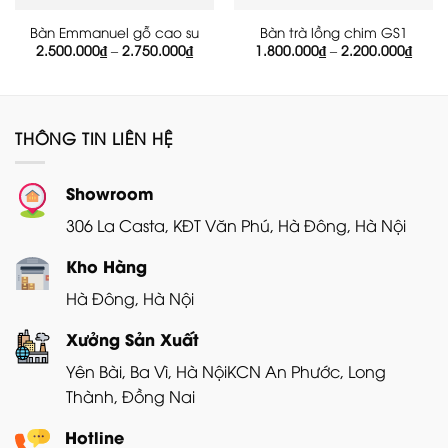
Bàn Emmanuel gỗ cao su
Bàn trà lồng chim GS1
Khoảng
Khoả
2.500.000
₫
–
2.750.000
₫
1.800.000
₫
–
2.200.000
₫
giá:
giá:
từ
từ
2.500.000₫
1.800
đến
đến
2.750.000₫
2.200
THÔNG TIN LIÊN HỆ
Showroom
306 La Casta, KĐT Văn Phú, Hà Đông, Hà Nội
Kho Hàng
Hà Đông, Hà Nội
Xưởng Sản Xuất
Yên Bài, Ba Vì, Hà Nội
KCN An Phước, Long
Thành, Đồng Nai
Hotline