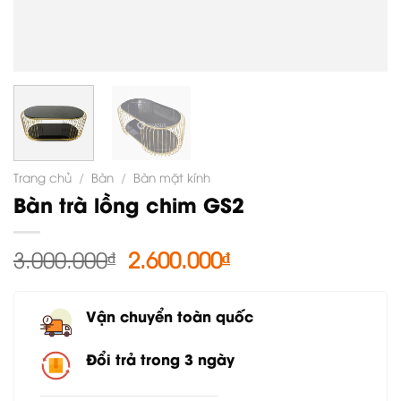
Trang chủ
/
Bàn
/
Bàn mặt kính
Bàn trà lồng chim GS2
Giá
Giá
3.000.000
₫
2.600.000
₫
gốc
hiện
là:
tại
Vận chuyển toàn quốc
3.000.000₫.
là:
2.600.000₫.
Đổi trả trong 3 ngày