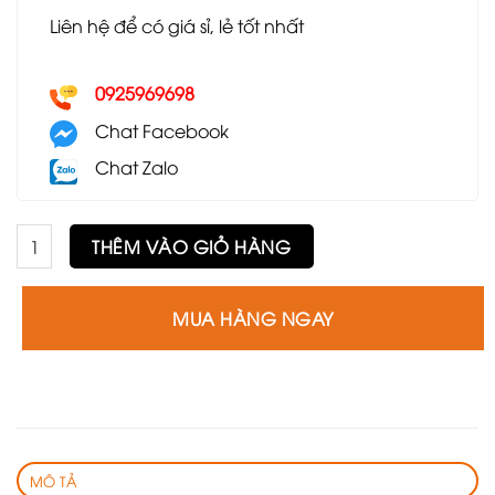
Liên hệ để có giá sỉ, lẻ tốt nhất
0925969698
Chat Facebook
Chat Zalo
Bàn trà lồng chim GS2 số lượng
THÊM VÀO GIỎ HÀNG
MUA HÀNG NGAY
MÔ TẢ