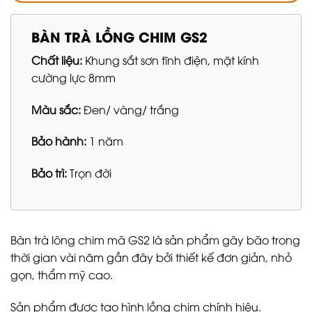
BÀN TRÀ LỒNG CHIM GS2
Chất liệu:
Khung sắt sơn tĩnh điện, mặt kính
cường lực 8mm
Màu sắc:
Đen/ vàng/ trắng
Bảo hành:
1 năm
Bảo trì:
Trọn đời
Bàn trà lông chim mã GS2 là sản phẩm gây bão trong
thời gian vài năm gần đây bởi thiết kế đơn giản, nhỏ
gọn, thẩm mỹ cao.
Sản phẩm được tạo hình lồng chim chính hiệu.