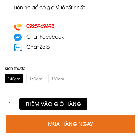
Liên hệ để có giá sỉ, lẻ tốt nhất
0925969698
Chat Facebook
Chat Zalo
Kích thước
140cm
160cm
180cm
Bàn Spider Keramic số lượng
THÊM VÀO GIỎ HÀNG
MUA HÀNG NGAY