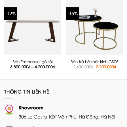
2.700
-12%
-15%
Bàn Emmanuel gỗ sồi
Bàn trà bộ mặt kính GS05
Khoảng
Giá
Giá
3.800.000
₫
–
4.200.000
₫
2.600.000
₫
2.200.000
₫
giá:
gốc
hiện
từ
là:
tại
3.800.000₫
2.600.000₫.
là:
đến
2.200
4.200.000₫
THÔNG TIN LIÊN HỆ
Showroom
306 La Casta, KĐT Văn Phú, Hà Đông, Hà Nội