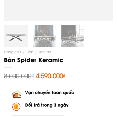
Trang chủ
/
Bàn
/
Bàn ăn
Bàn Spider Keramic
Giá
Giá
8.000.000
₫
4.590.000
₫
gốc
hiện
là:
tại
Vận chuyển toàn quốc
8.000.000₫.
là:
4.590.000₫.
Đổi trả trong 3 ngày