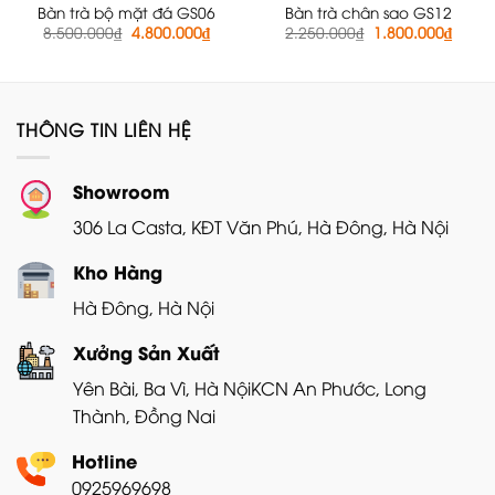
Bàn trà bộ mặt đá GS06
Bàn trà chân sao GS12
Giá
Giá
Giá
Giá
8.500.000
₫
4.800.000
₫
2.250.000
₫
1.800.000
₫
gốc
hiện
gốc
hiện
là:
tại
là:
tại
8.500.000₫.
là:
2.250.000₫.
là:
4.800.000₫.
1.800
THÔNG TIN LIÊN HỆ
Showroom
306 La Casta, KĐT Văn Phú, Hà Đông, Hà Nội
Kho Hàng
Hà Đông, Hà Nội
Xưởng Sản Xuất
Yên Bài, Ba Vì, Hà Nội
KCN An Phước, Long
Thành, Đồng Nai
Hotline
0925969698