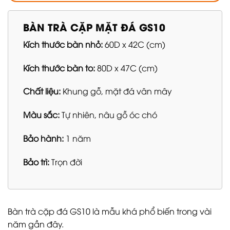
BÀN TRÀ CẶP MẶT ĐÁ GS10
Kích thước bàn nhỏ:
60D x 42C (cm)
Kích thước bàn to:
80D x 47C (cm)
Chất liệu:
Khung gỗ, mặt đá vân mây
Màu sắc:
Tự nhiên, nâu gỗ óc chó
Bảo hành:
1 năm
Bảo trì:
Trọn đời
Bàn trà cặp đá GS10 là mẫu khá phổ biến trong vài
năm gần đây.