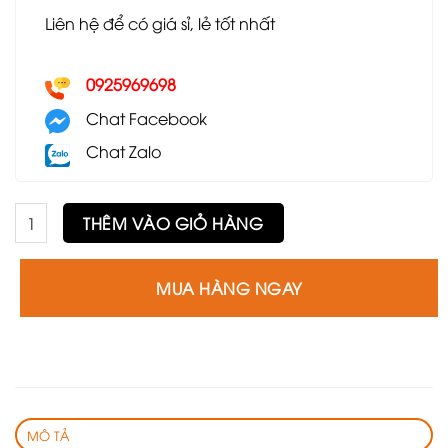
Liên hệ để có giá sỉ, lẻ tốt nhất
0925969698
Chat Facebook
Chat Zalo
Bàn trà cặp mặt đá GS10 số lượng
THÊM VÀO GIỎ HÀNG
MUA HÀNG NGAY
MÔ TẢ