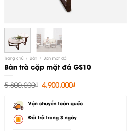
Trang chủ
/
Bàn
/
Bàn mặt đá
Bàn trà cặp mặt đá GS10
Giá
Giá
5.800.000
₫
4.900.000
₫
gốc
hiện
là:
tại
Vận chuyển toàn quốc
5.800.000₫.
là:
4.900.000₫.
Đổi trả trong 3 ngày