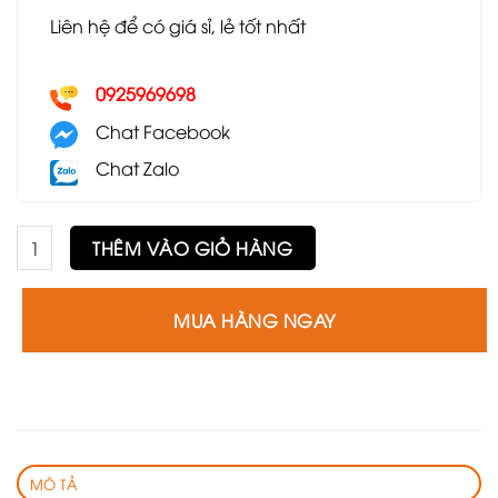
Liên hệ để có giá sỉ, lẻ tốt nhất
0925969698
Chat Facebook
Chat Zalo
Bàn trà đôi có hộp GS19 số lượng
THÊM VÀO GIỎ HÀNG
MUA HÀNG NGAY
MÔ TẢ