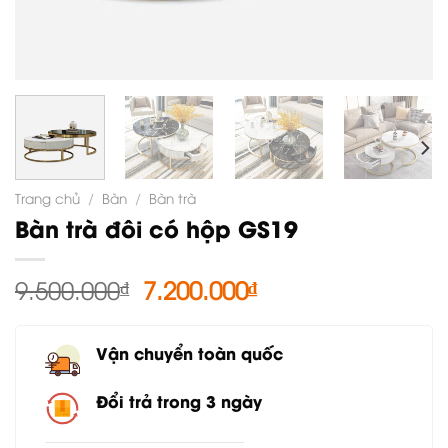
Trang chủ
/
Bàn
/
Bàn trà
Bàn trà đôi có hộp GS19
Giá
Giá
9.500.000
₫
7.200.000
₫
gốc
hiện
là:
tại
Vận chuyển toàn quốc
9.500.000₫.
là:
7.200.000₫.
Đổi trả trong 3 ngày