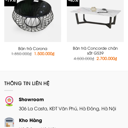
Bàn trà Concorde chân
Bàn trà Corona
sắt GS39
Giá
Giá
1.850.000
₫
1.500.000
₫
gốc
hiện
Giá
Giá
4.500.000
₫
2.700.000
₫
là:
tại
gốc
hiện
1.850.000₫.
là:
là:
tại
1.500.000₫.
4.500.000₫.
là:
2.700
THÔNG TIN LIÊN HỆ
Showroom
306 La Casta, KĐT Văn Phú, Hà Đông, Hà Nội
Kho Hàng