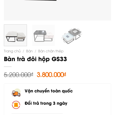
Trang chủ
/
Bàn
/
Bàn chân thép
Bàn trà đôi hộp GS33
Giá
Giá
5.200.000
₫
3.800.000
₫
gốc
hiện
là:
tại
Vận chuyển toàn quốc
5.200.000₫.
là:
3.800.000₫.
Đổi trả trong 3 ngày