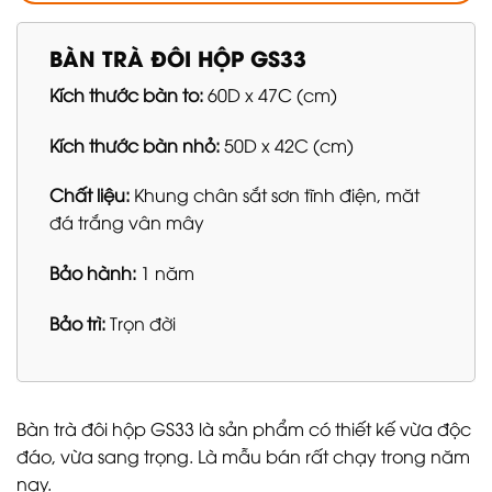
BÀN TRÀ ĐÔI HỘP GS33
Kích thước bàn to:
60D x 47C (cm)
Kích thước bàn nhỏ:
50D x 42C (cm)
Chất liệu:
Khung chân sắt sơn tĩnh điện, măt
đá trắng vân mây
Bảo hành:
1 năm
Bảo trì:
Trọn đời
Bàn trà đôi hộp GS33 là sản phẩm có thiết kế vừa độc
đáo, vừa sang trọng. Là mẫu bán rất chạy trong năm
nay.