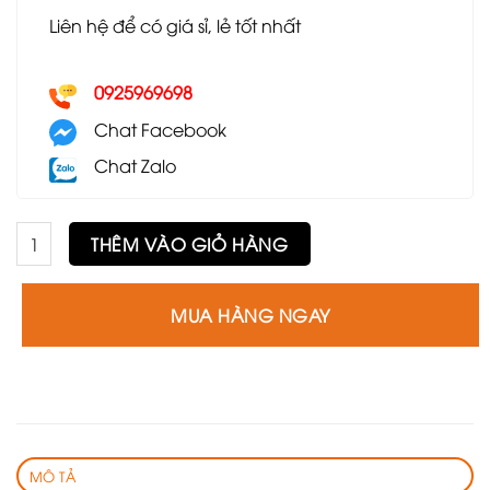
Liên hệ để có giá sỉ, lẻ tốt nhất
0925969698
Chat Facebook
Chat Zalo
Bàn trà đôi hộp GS33 số lượng
THÊM VÀO GIỎ HÀNG
MUA HÀNG NGAY
MÔ TẢ