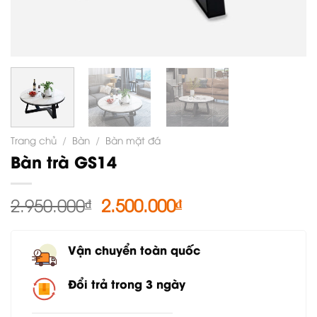
Trang chủ
/
Bàn
/
Bàn mặt đá
Bàn trà GS14
Giá
Giá
2.950.000
₫
2.500.000
₫
gốc
hiện
là:
tại
Vận chuyển toàn quốc
2.950.000₫.
là:
2.500.000₫.
Đổi trả trong 3 ngày