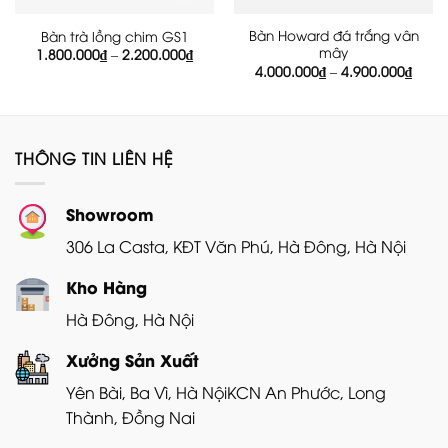
Bàn Howard đá trắng vân
Bàn trà lồng chim GS1
mây
Khoảng
1.800.000
₫
–
2.200.000
₫
giá:
Khoả
4.000.000
₫
–
4.900.000
₫
từ
giá:
1.800.000₫
từ
đến
4.000
2.200.000₫
đến
4.900
THÔNG TIN LIÊN HỆ
Showroom
306 La Casta, KĐT Văn Phú, Hà Đông, Hà Nội
Kho Hàng
Hà Đông, Hà Nội
Xưởng Sản Xuất
Yên Bài, Ba Vì, Hà Nội
KCN An Phước, Long
Thành, Đồng Nai