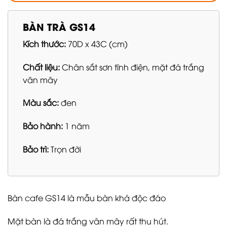
BÀN TRÀ GS14
Kích thước:
70D x 43C (cm)
Chất liệu:
Chân sắt sơn tĩnh điện, mặt đá trắng
vân mây
Màu sắc:
đen
Bảo hành:
1 năm
Bảo trì:
Trọn đời
Bàn cafe GS14 là mẫu bàn khá độc đáo
Mặt bàn là đá trắng vân mây rất thu hút.