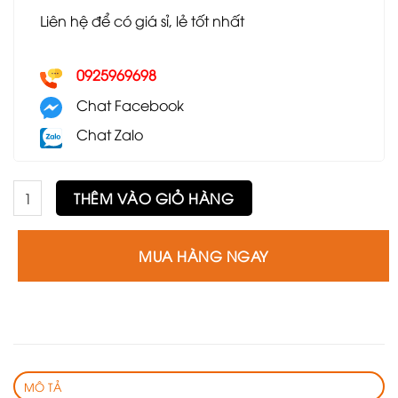
Liên hệ để có giá sỉ, lẻ tốt nhất
0925969698
Chat Facebook
Chat Zalo
Bàn trà GS14 số lượng
THÊM VÀO GIỎ HÀNG
MUA HÀNG NGAY
MÔ TẢ