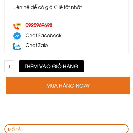
Liên hệ để có giá sỉ, lẻ tốt nhất
0925969698
Chat Facebook
Chat Zalo
Bộ bàn Howard và 6 ghế PLC số lượng
THÊM VÀO GIỎ HÀNG
MUA HÀNG NGAY
MÔ TẢ