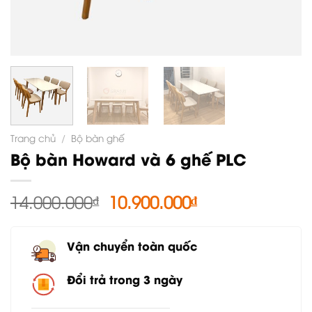
Trang chủ
/
Bộ bàn ghế
Bộ bàn Howard và 6 ghế PLC
Giá
Giá
14.000.000
₫
10.900.000
₫
gốc
hiện
là:
tại
Vận chuyển toàn quốc
14.000.000₫.
là:
10.900.000₫.
Đổi trả trong 3 ngày