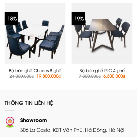
11.600.000₫.
là:
16.250.000₫.
là:
9.500.000₫.
14.4
-18%
-19%
Bộ bàn ghế Charles 8 ghế
Bộ bàn ghế PLC 4 ghế
Giá
Giá
Giá
Giá
24.000.000
₫
19.800.000
₫
7.800.000
₫
6.300.000
₫
gốc
hiện
gốc
hiện
là:
tại
là:
tại
24.000.000₫.
là:
7.800.000₫.
là:
19.800.000₫.
6.300
THÔNG TIN LIÊN HỆ
Showroom
306 La Casta, KĐT Văn Phú, Hà Đông, Hà Nội