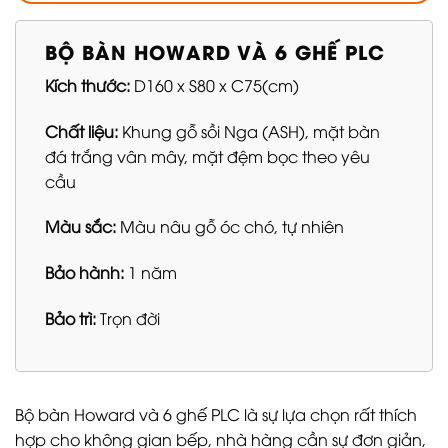
BỘ BÀN HOWARD VÀ 6 GHẾ PLC
Kích thước:
D160 x S80 x C75(cm)
Chất liệu:
Khung gỗ sồi Nga (ASH), mặt bàn
đá trắng vân mây, mặt đệm bọc theo yêu
cầu
Màu sắc:
Màu nâu gỗ óc chó, tự nhiên
Bảo hành:
1 năm
Bảo trì:
Trọn đời
Bộ bàn Howard và 6 ghế PLC là sự lựa chọn rất thích
hợp cho không gian bếp, nhà hàng cần sự đơn giản,