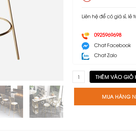
Liên hệ để có giá sỉ, lẻ 
0925969698
Chat Facebook
Chat Zalo
Ghế bar GB02 số lượng
THÊM VÀO GIỎ
MUA HÀNG 