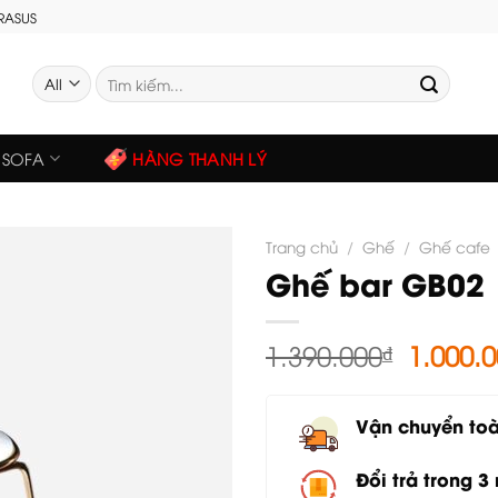
GRASUS
Tìm
kiếm:
SOFA
HÀNG THANH LÝ
Trang chủ
/
Ghế
/
Ghế cafe
Ghế bar GB02
Giá
1.390.000
₫
1.000.
gốc
là:
Vận chuyển to
1.390.0
Đổi trả trong 3