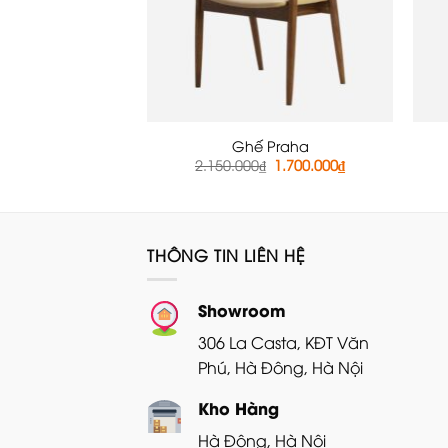
Ghế Praha
Giá
Giá
2.150.000
₫
1.700.000
₫
gốc
hiện
là:
tại
2.150.000₫.
là:
1.700.000₫.
THÔNG TIN LIÊN HỆ
Showroom
306 La Casta, KĐT Văn
Phú, Hà Đông, Hà Nội
Kho Hàng
Hà Đông, Hà Nội