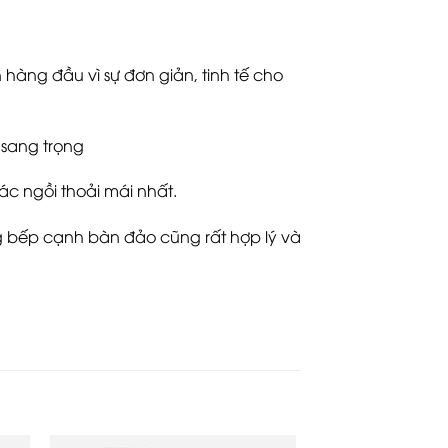
hàng đầu vì sự đơn giản, tinh tế cho
g sang trọng
c ngồi thoải mái nhất.
g bếp cạnh bàn đảo cũng rất hợp lý và