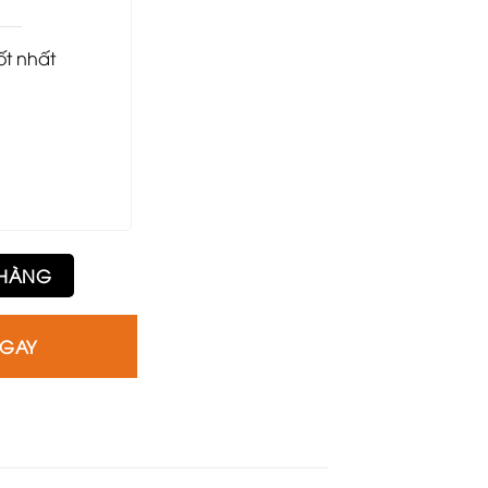
tốt nhất
 HÀNG
NGAY