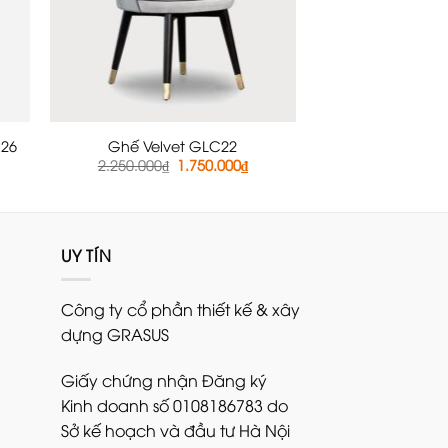
C26
Ghế Velvet GLC22
á
Giá
Giá
2.250.000
₫
1.750.000
₫
ện
gốc
hiện
là:
tại
2.250.000₫.
là:
790.000₫.
1.750.000₫.
UY TÍN
Công ty cổ phần thiết kế & xây
dựng GRASUS
Giấy chứng nhận Đăng ký
Kinh doanh số 0108186783 do
Sở kế hoạch và đầu tư Hà Nội