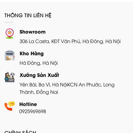
1.950.000₫.
là:
1.550.000₫.
là:
1.250.000₫.
1.200
THÔNG TIN LIÊN HỆ
Showroom
306 La Casta, KĐT Văn Phú, Hà Đông, Hà Nội
Kho Hàng
Hà Đông, Hà Nội
Xưởng Sản Xuất
Yên Bài, Ba Vì, Hà Nội
KCN An Phước, Long
Thành, Đồng Nai
Hotline
0925969698
CHÍNH SÁCH