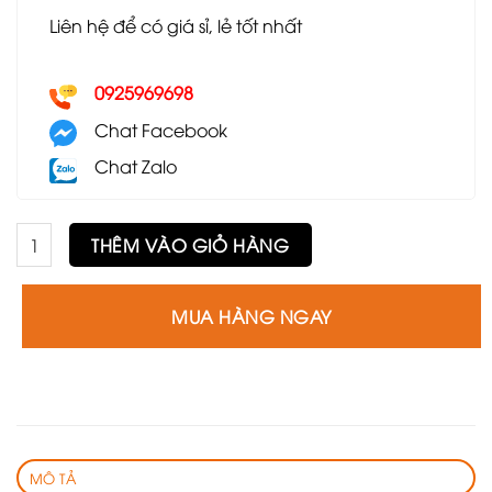
Liên hệ để có giá sỉ, lẻ tốt nhất
0925969698
Chat Facebook
Chat Zalo
Ghế bar GB06 số lượng
THÊM VÀO GIỎ HÀNG
MUA HÀNG NGAY
MÔ TẢ