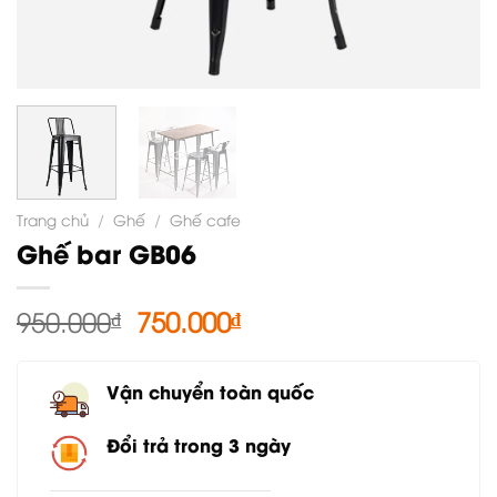
Trang chủ
/
Ghế
/
Ghế cafe
Ghế bar GB06
Giá
Giá
950.000
₫
750.000
₫
gốc
hiện
là:
tại
Vận chuyển toàn quốc
950.000₫.
là:
750.000₫.
Đổi trả trong 3 ngày