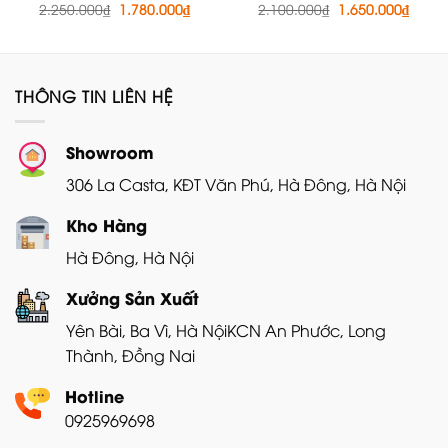
Giá
Giá
Giá
Giá
2.250.000
₫
1.780.000
₫
2.100.000
₫
1.650.000
₫
gốc
hiện
gốc
hiện
là:
tại
là:
tại
2.250.000₫.
là:
2.100.000₫.
là:
1.780.000₫.
1.650
THÔNG TIN LIÊN HỆ
Showroom
306 La Casta, KĐT Văn Phú, Hà Đông, Hà Nội
Kho Hàng
Hà Đông, Hà Nội
Xưởng Sản Xuất
Yên Bài, Ba Vì, Hà Nội
KCN An Phước, Long
Thành, Đồng Nai
Hotline
0925969698