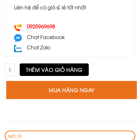
Liên hệ để có giá sỉ, lẻ tốt nhất
0925969698
Chat Facebook
Chat Zalo
Ghế Fil Noir số lượng
THÊM VÀO GIỎ HÀNG
MUA HÀNG NGAY
MÔ TẢ