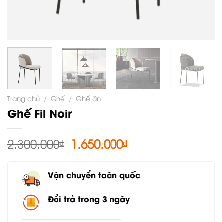
Trang chủ
/
Ghế
/
Ghế ăn
Ghế Fil Noir
Giá
Giá
2.300.000
₫
1.650.000
₫
gốc
hiện
là:
tại
Vận chuyển toàn quốc
2.300.000₫.
là:
1.650.000₫.
Đổi trả trong 3 ngày