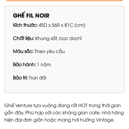
GHẾ FIL NOIR
Kích thước:
45D x 56R x 81C (cm)
Chất liệu:
Khung sắt, bọc da/nỉ
Màu sắc:
Theo yêu cầu
Bảo hành:
1 năm
Bảo trì:
Trọn đời
Ghế Venture tựa vuông đang rất HOT trong thời gian
gần đây. Phù hợp với các không gian cafe, nhà hàng
hiện đại đơn giản hoặc mang hơi hướng Vintage.