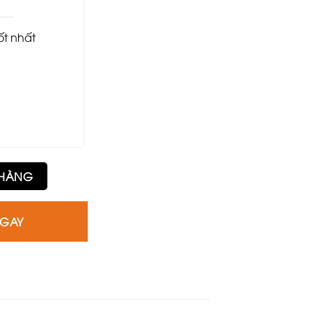
tốt nhất
 HÀNG
NGAY