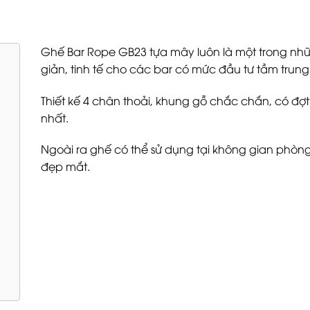
Ghế Bar Rope GB23 tựa mây luôn là một trong nhữ
giản, tinh tế cho các bar có mức đầu tư tầm trung
Thiết kế 4 chân thoải, khung gỗ chắc chắn, có đợ
nhất.
Ngoài ra ghế có thể sử dụng tại không gian phòn
đẹp mắt.