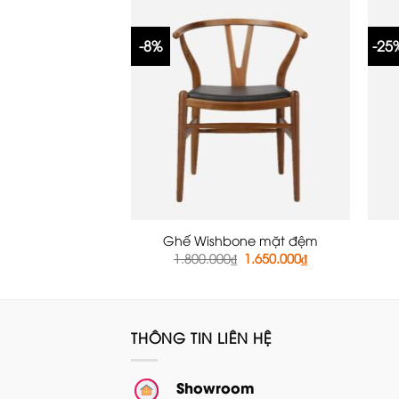
1.900.000₫.
-8%
-25
Ghế Wishbone mặt đệm
Giá
Giá
1.800.000
₫
1.650.000
₫
gốc
hiện
là:
tại
1.800.000₫.
là:
1.650.000₫.
THÔNG TIN LIÊN HỆ
Showroom