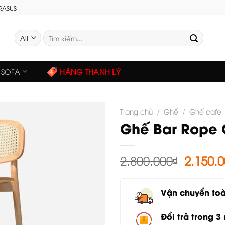
GRASUS
Tìm
kiếm:
SOFA
HÀNG THANH LÝ
Trang chủ
/
Ghế
/
Ghế cafe
Ghế Bar Rope
Giá
2.800.000
₫
2.150.
gốc
là:
Vận chuyển to
2.800.0
Đổi trả trong 3