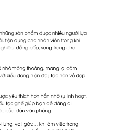
g những sản phẩm được nhiều người lựa
, tiện dụng cho nhân viên trong khi
nghiệp, đẳng cấp, sang trọng cho
lỗ nhỏ thông thoáng, mang lại cảm
với kiểu dáng hiện đại, tạo nên vẻ đẹp
ợc yêu thích hơn hẳn nhờ sự linh hoạt,
Cấu tạo ghế giúp bạn dễ dàng di
iệc của dân văn phòng.
lưng, vai, gáy,… khi làm việc trong