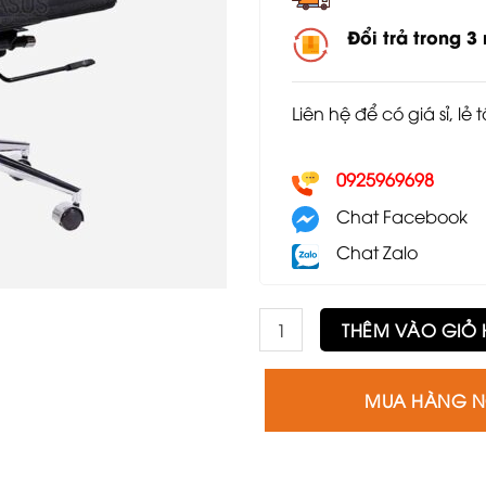
Đổi trả trong 3
Liên hệ để có giá sỉ, lẻ 
0925969698
Chat Facebook
Chat Zalo
Ghế chân xoay lưới lưng thấ
THÊM VÀO GIỎ
MUA HÀNG 