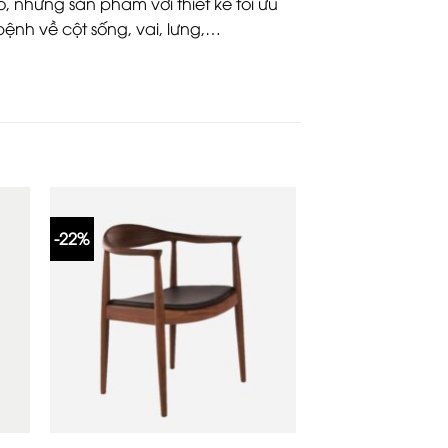
, những sản phẩm với thiết kế tối ưu
ệnh về cột sống, vai, lưng,…
-22%