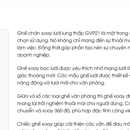
Ghế chân xoay lưới lưng thấp GVP21 là một tron
chọn sử dụng. Nó không chỉ mang đến sự thoải mái
làm việc. Đồng thời góp phần tạo nên sự chuyên 
doanh nghiệp.
Ghế xoay bọc lưới được yêu thích nhờ mạng lưới 
giác thoáng mát. Các mẫu ghế lưới được thiết kế 
năng động và tươi mới cho văn phòng.
Giữa vô số các loại ghế văn phòng thì ghế xoay đư
mang lại trải nghiệm thoải mái cho người dùng. 
chuyển và xoay 360 độ, phù hợp đặc tính công v
Chiếc ghế xoay giúp cải thiện các vấn đề đau mỏi 