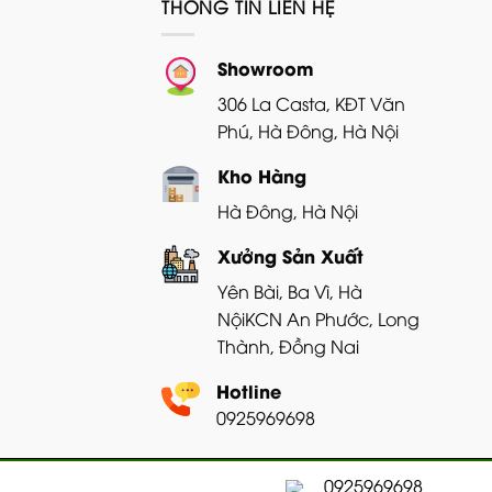
THÔNG TIN LIÊN HỆ
Showroom
306 La Casta, KĐT Văn
Phú, Hà Đông, Hà Nội
Kho Hàng
Hà Đông, Hà Nội
Xưởng Sản Xuất
Yên Bài, Ba Vì, Hà
Nội
KCN An Phước, Long
Thành, Đồng Nai
Hotline
0925969698
Copyright 2026 ©
Bản quyền thuộc về GRA
0925969698