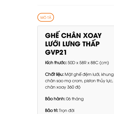
MÔ TẢ
GHẾ CHÂN XOAY
LƯỚI LƯNG THẤP
GVP21
Kích thước:
50D x 58R x 88C (cm)
Chất liệu:
Mặt ghế đệm lưới, khung
chân sao mạ crom, piston thủy lực,
chân xoay 360 độ
Bảo hành:
06 tháng
Bảo trì:
Trọn đời