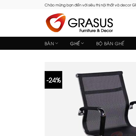
Skip
Chào mừng bạn đến với siêu thị nội thất và decor 
to
content
BÀN
GHẾ
BỘ BÀN GHẾ
-24%