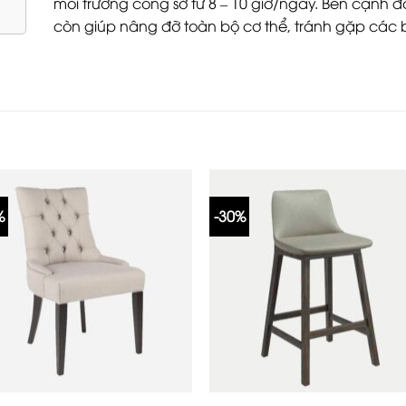
môi trường công sở từ 8 – 10 giờ/ngày. Bên cạnh đó
còn giúp nâng đỡ toàn bộ cơ thể, tránh gặp các b
%
-30%