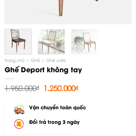
Trang chủ
/
Ghế
/
Ghế cafe
Ghế Deport không tay
Giá
Giá
1.950.000
₫
1.250.000
₫
gốc
hiện
là:
tại
Vận chuyển toàn quốc
1.950.000₫.
là:
1.250.000₫.
Đổi trả trong 3 ngày