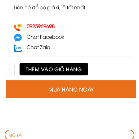
Liên hệ để có giá sỉ, lẻ tốt nhất
0925969698
Chat Facebook
Chat Zalo
Ghế Deport không tay số lượng
THÊM VÀO GIỎ HÀNG
MUA HÀNG NGAY
MÔ TẢ