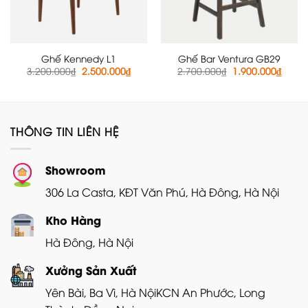
Ghế Kennedy L1
Ghế Bar Ventura GB29
Giá
Giá
Giá
Giá
3.200.000
₫
2.500.000
₫
2.700.000
₫
1.900.000
₫
gốc
hiện
gốc
hiện
là:
tại
là:
tại
3.200.000₫.
là:
2.700.000₫.
là:
2.500.000₫.
1.900
THÔNG TIN LIÊN HỆ
Showroom
306 La Casta, KĐT Văn Phú, Hà Đông, Hà Nội
Kho Hàng
Hà Đông, Hà Nội
Xưởng Sản Xuất
Yên Bài, Ba Vì, Hà Nội
KCN An Phước, Long