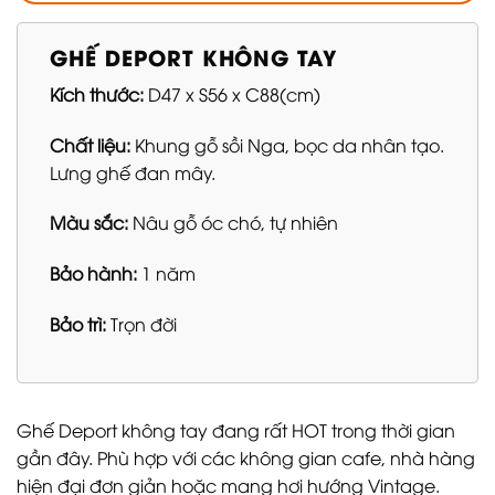
GHẾ DEPORT KHÔNG TAY
Kích thước:
D47 x S56 x C88(cm)
Chất liệu:
Khung gỗ sồi Nga, bọc da nhân tạo.
Lưng ghế đan mây.
Màu sắc:
Nâu gỗ óc chó, tự nhiên
Bảo hành:
1 năm
Bảo trì:
Trọn đời
Ghế Deport không tay đang rất HOT trong thời gian
gần đây. Phù hợp với các không gian cafe, nhà hàng
hiện đại đơn giản hoặc mang hơi hướng Vintage.